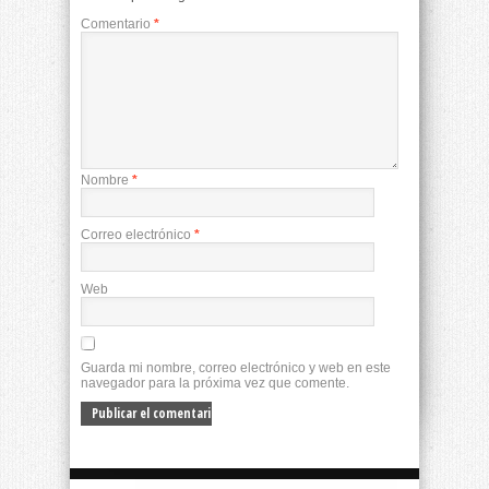
Comentario
*
Nombre
*
Correo electrónico
*
Web
Guarda mi nombre, correo electrónico y web en este
navegador para la próxima vez que comente.