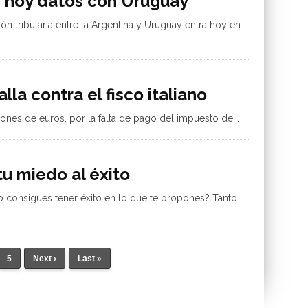
e hoy datos con Uruguay
n tributaria entre la Argentina y Uruguay entra hoy en
la contra el fisco italiano
lones de euros, por la falta de pago del impuesto de...
tu miedo al éxito
o consigues tener éxito en lo que te propones? Tanto
5
Next ›
Last »