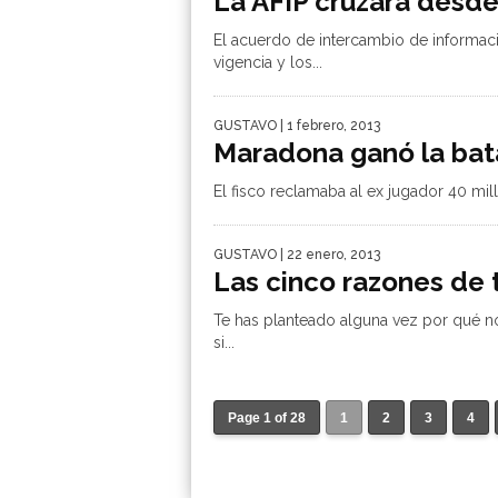
La AFIP cruzará desd
El acuerdo de intercambio de informació
vigencia y los...
GUSTAVO
| 1 febrero, 2013
Maradona ganó la batal
El fisco reclamaba al ex jugador 40 mil
GUSTAVO
| 22 enero, 2013
Las cinco razones de 
Te has planteado alguna vez por qué n
si...
Page 1 of 28
1
2
3
4