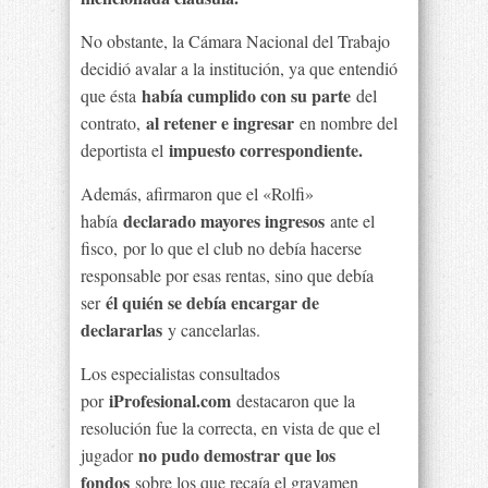
No obstante, la Cámara Nacional del Trabajo
decidió avalar a la institución, ya que entendió
había cumplido con su parte
que ésta
del
al retener e ingresar
contrato,
en nombre del
impuesto correspondiente.
deportista el
Además, afirmaron que el «Rolfi»
declarado mayores ingresos
había
ante el
fisco,
por lo que el club no debía hacerse
responsable por esas rentas, sino que debía
él quién se debía encargar de
ser
declararlas
y cancelarlas.
Los especialistas consultados
iProfesional.com
por
destacaron que la
resolución fue la correcta, en vista de que el
no pudo demostrar que los
jugador
fondos
sobre los que recaía el gravamen