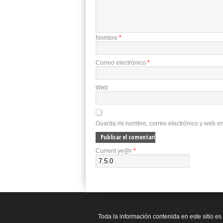
Nombre
*
Correo electrónico
*
Web
Guarda mi nombre, correo electrónico y web e
Current ye@r
*
Toda la información contenida en este sitio es