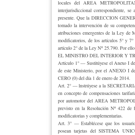
locales del AREA METROPOLITA
interjurisdiccional correspondiente, 
presente. Que la DIRECCION GENE
tomado la intervención de su competenc
atribuciones emergentes de la Ley de M
modificatorios, de los artículos 5° y 
artículo 2° de la Ley Nº 25.790. Por ello
EL MINISTRO DEL INTERIOR Y 
Artículo 1° — Sustitúyese el Anexo I d
de este Ministerio, por el ANEXO I de l
CERO (0) del día 1 de enero de 2014.
Art. 2° — lnstrúyese a la SECRETARI
en concepto de compensaciones tarifar
por automotor del AREA METROPO
previsto en la Resolución Nº 422 de f
modificatorias y complementarias.
Art. 3° — Establécese que los usuario
posean tarjetas del SISTEMA U