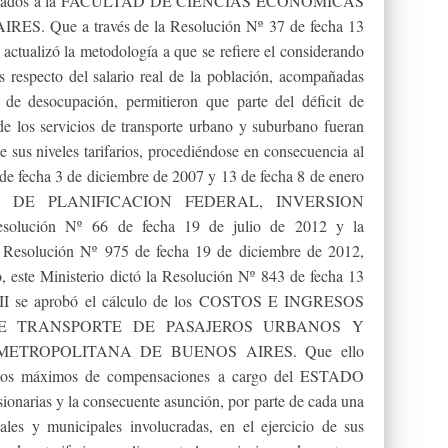
 encargados a la FACULTAD DE CIENCIAS ECONOMICAS
. Que a través de la Resolución Nº 37 de fecha 13
 actualizó la metodología a que se refiere el considerando
s respecto del salario real de la población, acompañadas
de desocupación, permitieron que parte del déficit de
de los servicios de transporte urbano y suburbano fueran
e sus niveles tarifarios, procediéndose en consecuencia al
de fecha 3 de diciembre de 2007 y 13 de fecha 8 de enero
RIO DE PLANIFICACION FEDERAL, INVERSION
lución Nº 66 de fecha 19 de julio de 2012 y la
, Resolución Nº 975 de fecha 19 de diciembre de 2012,
, este Ministerio dictó la Resolución Nº 843 de fecha 13
II se aprobó el cálculo de los COSTOS E INGRESOS
DE TRANSPORTE DE PASAJEROS URBANOS Y
TROPOLITANA DE BUENOS AIRES. Que ello
ontos máximos de compensaciones a cargo del ESTADO
onarias y la consecuente asunción, por parte de cada una
iales y municipales involucradas, en el ejercicio de sus