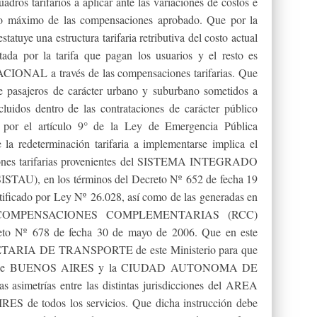
adros tarifarios a aplicar ante las variaciones de costos e
to máximo de las compensaciones aprobado. Que por la
statuye una estructura tarifaria retributiva del costo actual
rtada por la tarifa que pagan los usuarios y el resto es
IONAL a través de las compensaciones tarifarias. Que
de pasajeros de carácter urbano y suburbano sometidos a
cluidos dentro de las contrataciones de carácter público
a por el artículo 9° de la Ley de Emergencia Pública
la redeterminación tarifaria a implementarse implica el
iones tarifarias provenientes del SISTEMA INTEGRADO
 en los términos del Decreto Nº 652 de fecha 19
atificado por Ley Nº 26.028, así como de las generadas en
 COMPENSACIONES COMPLEMENTARIAS (RCC)
creto Nº 678 de fecha 30 de mayo de 2006. Que en este
ECRETARIA DE TRANSPORTE de este Ministerio para que
incia de BUENOS AIRES y la CIUDAD AUTONOMA DE
asimetrías entre las distintas jurisdicciones del AREA
todos los servicios. Que dicha instrucción debe