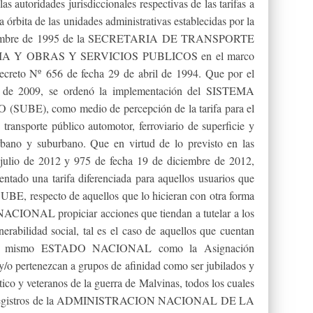
as autoridades jurisdiccionales respectivas de las tarifas a
la órbita de las unidades administrativas establecidas por la
iciembre de 1995 de la SECRETARIA DE TRANSPORTE
IA Y OBRAS Y SERVICIOS PUBLICOS en el marco
 Decreto Nº 656 de fecha 29 de abril de 1994. Que por el
o de 2009, se ordenó la implementación del SISTEMA
), como medio de percepción de la tarifa para el
e transporte público automotor, ferroviario de superficie y
urbano y suburbano. Que en virtud de lo previsto en las
julio de 2012 y 975 de fecha 19 de diciembre de 2012,
ntado una tarifa diferenciada para aquellos usuarios que
SUBE, respecto de aquellos que lo hicieran con otra forma
ACIONAL propiciar acciones que tiendan a tutelar a los
erabilidad social, tal es el caso de aquellos que cuentan
or el mismo ESTADO NACIONAL como la Asignación
y/o pertenezcan a grupos de afinidad como ser jubilados y
ico y veteranos de la guerra de Malvinas, todos los cuales
los Registros de la ADMINISTRACION NACIONAL DE LA