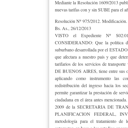
Mediante la Resolución 1609/2013 public
nuevas tarifas con y sin SUBE para el a
Resolución Nº 975/2012. Modificación.
Bs. As., 26/12/2013
VISTO el Expediente Nº S02:015
CONSIDERANDO: Que la política de tr
suburbano desarrollada por el ESTADO 
que afectara a nuestro país y que dete
tarifarios de los servicios de tran
DE BUENOS AIRES, tiene entre sus obje
aplicando como instrumento las com
redistribución del ingreso hacia los 
permite garantizar la prestación de serv
ciudadana en el área antes mencionada
2009 de la SECRETARIA DE TRANS
PLANIFICACION FEDERAL, INVE
metodología para el tratamiento de l