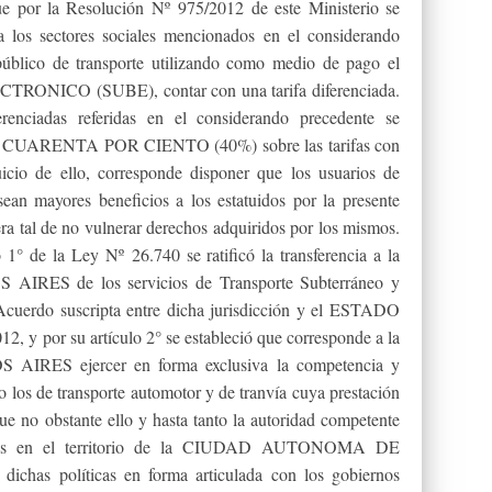
 la Resolución Nº 975/2012 de este Ministerio se
a los sectores sociales mencionados en el considerando
público de transporte utilizando como medio de pago el
ICO (SUBE), contar con una tarifa diferenciada.
erenciadas referidas en el considerando precedente se
 del CUARENTA POR CIENTO (40%) sobre las tarifas con
cio de ello, corresponde disponer que los usuarios de
sean mayores beneficios a los estatuidos por la presente
ra tal de no vulnerar derechos adquiridos por los mismos.
o 1° de la Ley Nº 26.740 se ratificó la transferencia a la
 de los servicios de Transporte Subterráneo y
Acuerdo suscripta entre dicha jurisdicción y el ESTADO
 y por su artículo 2° se estableció que corresponde a la
S ejercer en forma exclusiva la competencia y
mo los de transporte automotor y de tranvía cuya prestación
ue no obstante ello y hasta tanto la autoridad competente
ifarios en el territorio de la CIUDAD AUTONOMA DE
as políticas en forma articulada con los gobiernos