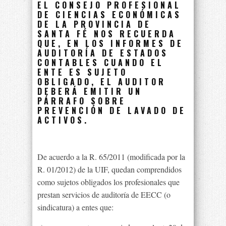
EL CONSEJO PROFESIONAL
DE CIENCIAS ECONÓMICAS
DE LA PROVINCIA DE
SANTA FÉ NOS RECUERDA
QUE, EN LOS INFORMES DE
AUDITORÍA DE ESTADOS
CONTABLES CUANDO EL
ENTE ES SUJETO
OBLIGADO, EL AUDITOR
DEBERÁ EMITIR UN
PÁRRAFO SOBRE
PREVENCIÓN DE LAVADO DE
ACTIVOS.
De acuerdo a la R. 65/2011 (modificada por la
R. 01/2012) de la UIF, quedan comprendidos
como sujetos obligados los profesionales que
prestan servicios de auditoría de EECC (o
sindicatura) a entes que: