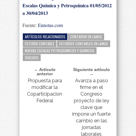
Escalas Química y Petroquímica 01/05/2012
a 30/04/2013
Fuente:
Ennotas.com
ARTÍCULOS RELACIONADOS
CONTADOR EN LANUS
ESTUDIO CONTABLE
ESTUDIOS CONTABLES EN LANUS
NUEVAS ESCALAS PETROQUIMICOS Y QUIMICOS
SUELDOS
← Artículo
Siguiente artículo
anterior
→
Propuesta para
Avanza a paso
modificar la
firme en el
Coparticipacion
Congreso
Federal
proyecto de ley
clave que
impone un fuerte
cambio en las
jornadas
laborales