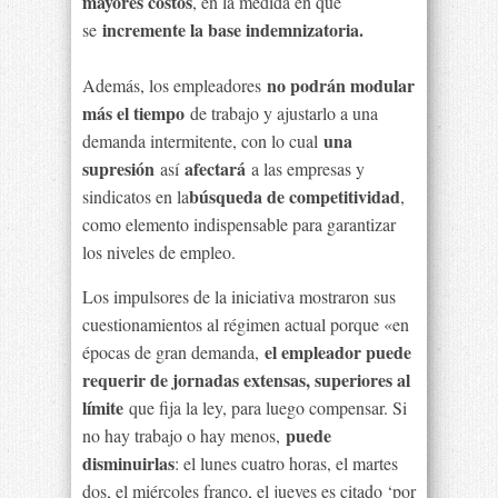
mayores costos
, en la medida en que
incremente la base indemnizatoria.
se
no podrán modular
Además, los empleadores
más el tiempo
de trabajo y ajustarlo a una
una
demanda intermitente, con lo cual
supresión
afectará
así
a las empresas y
búsqueda de competitividad
sindicatos en la
,
como elemento indispensable para garantizar
los niveles de empleo.
Los impulsores de la iniciativa mostraron sus
cuestionamientos al régimen actual porque «en
el empleador puede
épocas de gran demanda,
requerir de jornadas extensas, superiores al
límite
que fija la ley, para luego compensar. Si
puede
no hay trabajo o hay menos,
disminuirlas
: el lunes cuatro horas, el martes
dos, el miércoles franco, el jueves es citado ‘por