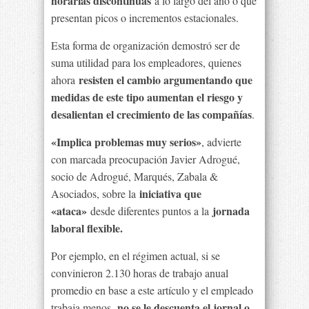
horarias discontinuas
a lo largo del año o que
presentan picos o incrementos estacionales.
Esta forma de organización demostró ser de
suma utilidad para los empleadores, quienes
resisten el cambio argumentando que
ahora
medidas de este tipo aumentan el riesgo y
desalientan el crecimiento de las compañías
.
«Implica problemas muy serios»
, advierte
con marcada preocupación Javier Adrogué,
socio de Adrogué, Marqués, Zabala &
iniciativa que
Asociados, sobre la
«ataca»
jornada
desde diferentes puntos a la
laboral flexible.
Por ejemplo, en el régimen actual, si se
convinieron 2.130 horas de trabajo anual
promedio en base a este artículo y el empleado
no se le descuenta el jornal o
trabaja menos,