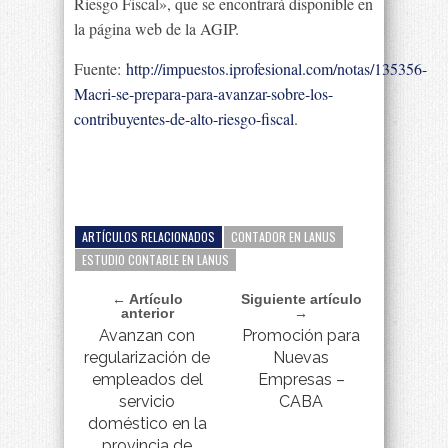
Riesgo Fiscal», que se encontrará disponible en
la página web de la AGIP.
Fuente:
http://impuestos.iprofesional.com/notas/135356-
Macri-se-prepara-para-avanzar-sobre-los-
contribuyentes-de-alto-riesgo-fiscal
.
ARTÍCULOS RELACIONADOS
CONTADOR EN LANUS
ESTUDIO CONTABLE EN LANUS
← Artículo
Siguiente artículo
anterior
→
Avanzan con
Promoción para
regularización de
Nuevas
empleados del
Empresas –
servicio
CABA
doméstico en la
provincia de