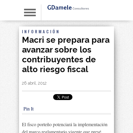
INFORMACIÓN
Macri se prepara para
avanzar sobre los
contribuyentes de
alto riesgo fiscal
By
|
26 abril, 2012
Pin It
El fisco porteño potenciará la implementación
del marco reglamentario vigente que prevé