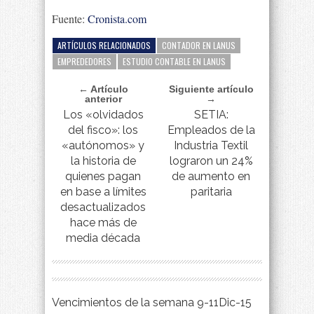
Fuente:
Cronista.com
ARTÍCULOS RELACIONADOS
CONTADOR EN LANUS
EMPREDEDORES
ESTUDIO CONTABLE EN LANUS
← Artículo
Siguiente artículo
anterior
→
Los «olvidados
SETIA:
del fisco»: los
Empleados de la
«autónomos» y
Industria Textil
la historia de
lograron un 24%
quienes pagan
de aumento en
en base a límites
paritaria
desactualizados
hace más de
media década
Vencimientos de la semana 9-11Dic-15