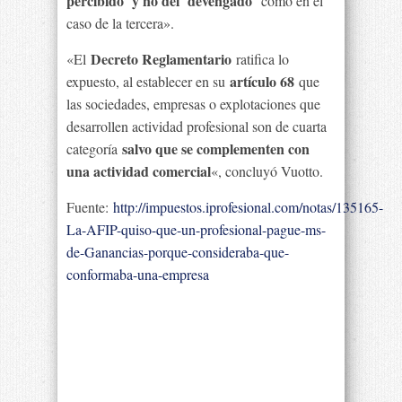
percibido´ y no del ´devengado´
como en el
caso de la tercera».
Decreto Reglamentario
«El
ratifica lo
artículo 68
expuesto, al establecer en su
que
las sociedades, empresas o explotaciones que
desarrollen actividad profesional son de cuarta
salvo que se complementen con
categoría
una actividad comercial
«, concluyó Vuotto.
Fuente:
http://impuestos.iprofesional.com/notas/135165-
La-AFIP-quiso-que-un-profesional-pague-ms-
de-Ganancias-porque-consideraba-que-
conformaba-una-empresa