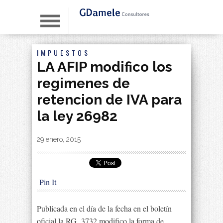
IMPUESTOS
LA AFIP modifico los
regimenes de
retencion de IVA para
la ley 26982
By
|
29 enero, 2015
Pin It
Publicada en el día de la fecha en el boletín
oficial la RG 3732 modifico la forma de