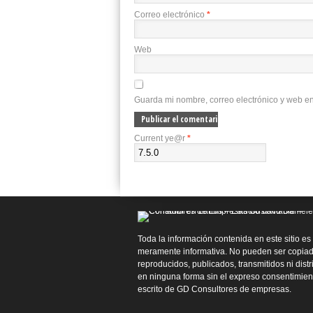
Correo electrónico
*
Web
Guarda mi nombre, correo electrónico y web e
Current ye@r
*
Toda la información contenida en este sitio es
meramente informativa. No pueden ser copiad
reproducidos, publicados, transmitidos ni dist
en ninguna forma sin el expreso consentimien
escrito de GD Consultores de empresas.