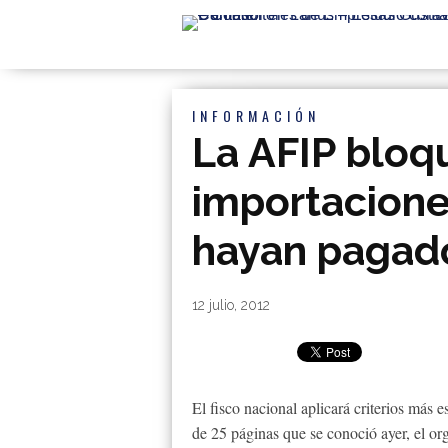
INFORMACIÓN
La AFIP bloq
importacione
hayan pagad
By
|
12 julio, 2012
El fisco nacional aplicará criterios más 
de 25 páginas que se conoció ayer, el or