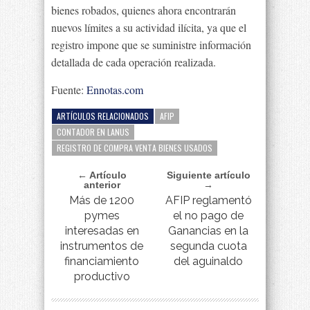
bienes robados, quienes ahora encontrarán
nuevos límites a su actividad ilícita, ya que el
registro impone que se suministre información
detallada de cada operación realizada.
Fuente:
Ennotas.com
ARTÍCULOS RELACIONADOS
AFIP
CONTADOR EN LANUS
REGISTRO DE COMPRA VENTA BIENES USADOS
← Artículo
Siguiente artículo
anterior
→
Más de 1200
AFIP reglamentó
pymes
el no pago de
interesadas en
Ganancias en la
instrumentos de
segunda cuota
financiamiento
del aguinaldo
productivo