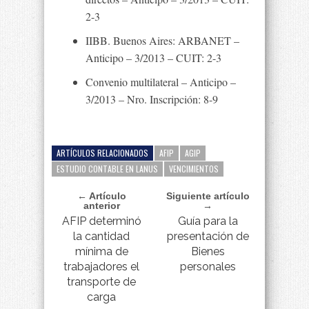
2-3
IIBB. Buenos Aires: ARBANET –
Anticipo – 3/2013 – CUIT: 2-3
Convenio multilateral – Anticipo –
3/2013 – Nro. Inscripción: 8-9
ARTÍCULOS RELACIONADOS
AFIP
AGIP
ESTUDIO CONTABLE EN LANUS
VENCIMIENTOS
← Artículo
Siguiente artículo
anterior
→
AFIP determinó
Guía para la
la cantidad
presentación de
mínima de
Bienes
trabajadores el
personales
transporte de
carga