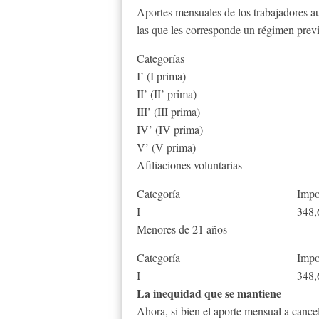
Aportes mensuales de los trabajadores a
las que les corresponde un régimen previ
Categorías
I’ (I prima)
II’ (II’ prima)
III’ (III prima)
IV’ (IV prima)
V’ (V prima)
Afiliaciones voluntarias
Categoría
Impo
I
348,
Menores de 21 años
Categoría
Impo
I
348,
La inequidad que se mantiene
Ahora, si bien el aporte mensual a cance