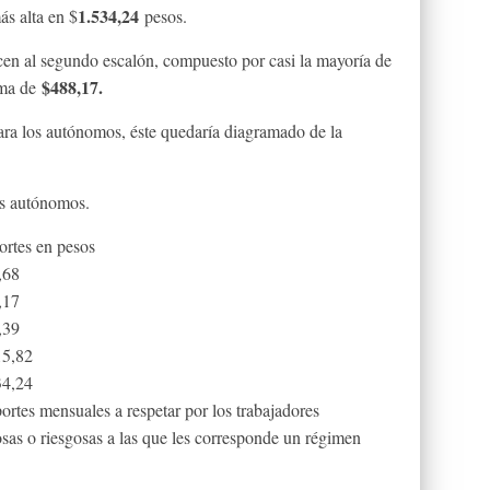
1.534,24
ás alta en $
pesos.
en al segundo escalón, compuesto por casi la mayoría de
$488,17.
uma de
para los autónomos, éste quedaría diagramado de la
es autónomos.
ortes en pesos
,68
,17
,39
15,82
34,24
rtes mensuales a respetar por los trabajadores
sas o riesgosas a las que les corresponde un régimen