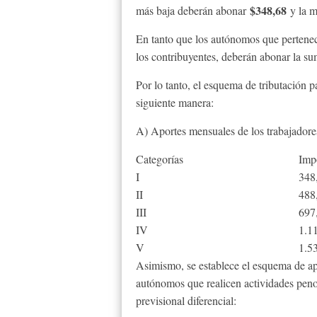
$348,68
más baja deberán abonar
y la m
En tanto que los autónomos que pertenec
los contribuyentes, deberán abonar la s
Por lo tanto, el esquema de tributación 
siguiente manera:
A) Aportes mensuales de los trabajador
Categorías
Imp
I
348
II
488
III
697
IV
1.1
V
1.5
Asimismo, se establece el esquema de apo
autónomos que realicen actividades peno
previsional diferencial: