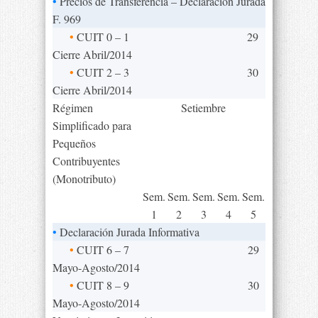
•
Precios de Transferencia – Declaración Jurada
F. 969
•
CUIT 0 – 1
29
Cierre Abril/2014
•
CUIT 2 – 3
30
Cierre Abril/2014
Régimen
Setiembre
Simplificado para
Pequeños
Contribuyentes
(Monotributo)
Sem.
Sem.
Sem.
Sem.
Sem.
1
2
3
4
5
•
Declaración Jurada Informativa
•
CUIT 6 – 7
29
Mayo-Agosto/2014
•
CUIT 8 – 9
30
Mayo-Agosto/2014