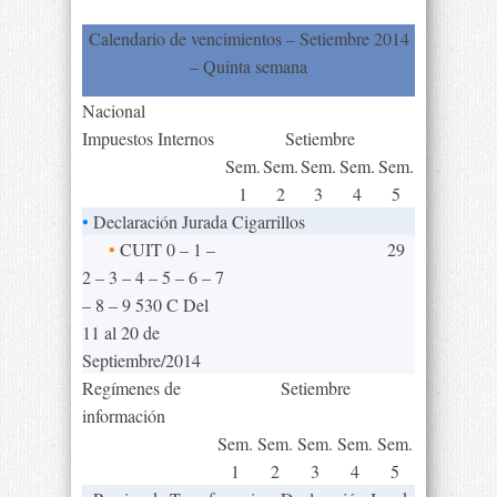
Calendario de vencimientos – Setiembre 2014
– Quinta semana
Nacional
Impuestos Internos
Setiembre
Sem.
Sem.
Sem.
Sem.
Sem.
1
2
3
4
5
•
Declaración Jurada Cigarrillos
•
CUIT 0 – 1 –
29
2 – 3 – 4 – 5 – 6 – 7
– 8 – 9 530 C Del
11 al 20 de
Septiembre/2014
Regímenes de
Setiembre
información
Sem.
Sem.
Sem.
Sem.
Sem.
1
2
3
4
5