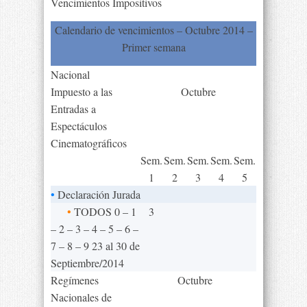
Vencimientos Impositivos
Calendario de vencimientos – Octubre 2014 –
Primer semana
Nacional
Impuesto a las
Octubre
Entradas a
Espectáculos
Cinematográficos
Sem.
Sem.
Sem.
Sem.
Sem.
1
2
3
4
5
•
Declaración Jurada
•
TODOS 0 – 1
3
– 2 – 3 – 4 – 5 – 6 –
7 – 8 – 9 23 al 30 de
Septiembre/2014
Regímenes
Octubre
Nacionales de