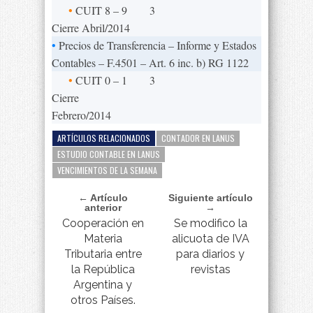
•
CUIT 8 – 9
3
Cierre Abril/2014
•
Precios de Transferencia – Informe y Estados
Contables – F.4501 – Art. 6 inc. b) RG 1122
•
CUIT 0 – 1
3
Cierre
Febrero/2014
ARTÍCULOS RELACIONADOS
CONTADOR EN LANUS
ESTUDIO CONTABLE EN LANUS
VENCIMIENTOS DE LA SEMANA
← Artículo
Siguiente artículo
anterior
→
Cooperación en
Se modifico la
Materia
alicuota de IVA
Tributaria entre
para diarios y
la República
revistas
Argentina y
otros Países.