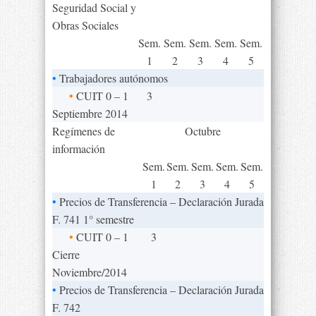
Seguridad Social y
Obras Sociales
Sem.
Sem.
Sem.
Sem.
Sem.
1
2
3
4
5
•
Trabajadores autónomos
•
CUIT 0 – 1
3
Septiembre 2014
Regímenes de
Octubre
información
Sem.
Sem.
Sem.
Sem.
Sem.
1
2
3
4
5
•
Precios de Transferencia – Declaración Jurada
F. 741 1° semestre
•
CUIT 0 – 1
3
Cierre
Noviembre/2014
•
Precios de Transferencia – Declaración Jurada
F. 742