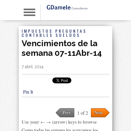
IMPUESTOS
PREGUNTAS
CONTABLES
SUELDOS
Vencimientos de la
semana 07-11Abr-14
By
|
7 abril, 2014
Pin It
Prev
Next
1 of 2
Use your ← → (arrow) keys to browse
Como todas las semana les acercamos los