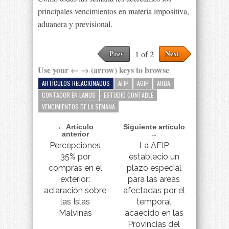
principales vencimientos en materia impositiva,
aduanera y previsional.
Prev
Next
1 of 2
Use your ← → (arrow) keys to browse
ARTÍCULOS RELACIONADOS
AFIP
AGIP
ARBA
CONTADOR EN LANUS
ESTUDIO CONTABLE
VENCIMIENTOS DE LA SEMANA
← Artículo
Siguiente artículo
anterior
→
Percepciones
La AFIP
35% por
establecio un
compras en el
plazo especial
exterior:
para las areas
aclaración sobre
afectadas por el
las Islas
temporal
Malvinas
acaecido en las
Provincias del