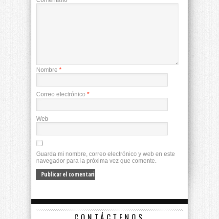
Comentario
*
Nombre
*
Correo electrónico
*
Web
Guarda mi nombre, correo electrónico y web en este
navegador para la próxima vez que comente.
CONTÁCTENOS