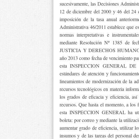
sucesivamente, las Decisiones Administr
12 de diciembre del 2000 y 46 del 24 de
imposición de la tasa anual anteriorm
Administrativa 46/2011 establece q
normas interpretativas e instrumenta
mediante Resolución Nº 1385 de fe
JUSTICIA Y DERECHOS HUMANOS DE 
año 2013 como fecha de vencimiento para
esta INSPECCION GENERAL DE JUS
estándares de atención y funcionamient
lineamientos de modernización de la ad
recursos tecnológicos en materia inform
los grados de eficacia y eficiencia, 
recursos. Que hasta el momento, a los f
esta INSPECCION GENERAL ha utiliz
boleta: por correo y mediante la utilizac
aumentar grado de eficiencia, utilizar l
insumos y de las tareas del personal de