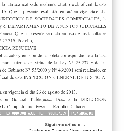
 boleta sea realizado mediante el sitio web oficial de esta
 la presente resolución entrará en vigencia el día
 la DIRECCION DE SOCIEDADES COMERCIALES, la
y el DEPARTAMENTO DE ASUNTOS JUDICIALES
encia. Que la presente se dicta en uso de las facultades
º 22.315. Por ello,
ICIA RESUELVE:
culo y emisión de la boleta correspondiente a la tasa
s por acciones en virtud de la Ley Nº 25.237 y de las
ra de Gabinete Nº 55/2000 y Nº 46/2001 será realizado, en
web oficial de esta INSPECCION GENERAL DE JUSTICIA,
á en vigencia el día 26 de agosto de 2013.
ución General. Publíquese. Dése a la DIRECCION
mplido, archívese. — Rodolfo Tailhade.
S
ESTUDIO CONTABLE
IGJ
SOCIEDADES
TASA ANUAL IGJ
Siguiente artículo →