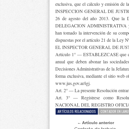
exclusiva, que el cálculo y emisión de la
INSPECCION GENERAL DE JUSTICIA. Que
26 de agosto del año 2013. Que
DELEGACION ADMINISTRATIVA 
han tomado la intervención de su compet
dispuestas por el artículo 21 de la Ley N
EL INSPECTOR GENERAL DE JUST
Artículo 1° — ESTABLEZCASE que el cál
anual que deben abonar las sociedade
Decisiones Administrativas de la Jefatu
forma exclusiva, mediante el sitio 
www.jus.gov.ar/igj.
Art. 2° — La presente Resolución entrar
Art. 3° — Regístrese como Resol
NACIONAL DEL REGISTRO OFICIAL. Cu
ARTÍCULOS RELACIONADOS
CONTADOR EN LANU
← Artículo anterior