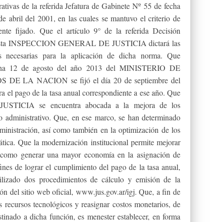
ativas de la referida Jefatura de Gabinete Nº 55 de fecha
 abril del 2001, en las cuales se mantuvo el criterio de
ente fijado. Que el artículo 9° de la referida Decisión
ue esta INSPECCION GENERAL DE JUSTICIA dictará las
les necesarias para la aplicación de dicha norma. Que
cha 12 de agosto del año 2013 del MINISTERIO DE
LA NACION se fijó el día 20 de septiembre del
 el pago de la tasa anual correspondiente a ese año. Que
TICIA se encuentra abocada a la mejora de los
o administrativo. Que, en ese marco, se han determinado
ministración, así como también en la optimización de los
ática. Que la modernización institucional permite mejorar
así como generar una mayor economía en la asignación de
ines de lograr el cumplimiento del pago de la tasa anual,
ado dos procedimientos de cálculo y emisión de la
ión del sitio web oficial, www.jus.gov.ar/igj. Que, a fin de
os recursos tecnológicos y reasignar costos monetarios, de
stinado a dicha función, es menester establecer, en forma