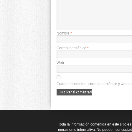
Nombre
*
Correo electrónico
*
Web
Guarda mi nombre, correo electrónico y web e
Toda la información contenida en este sitio es
meramente informativa. No pueden ser copiad