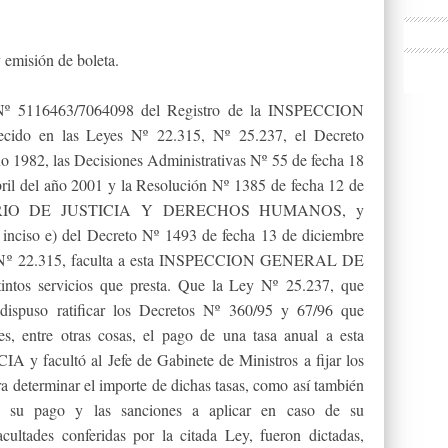
 emisión de boleta.
 Nº 5116463/7064098 del Registro de la INSPECCION
do en las Leyes Nº 22.315, Nº 25.237, el Decreto
o 1982, las Decisiones Administrativas Nº 55 de fecha 18
ril del año 2001 y la Resolución Nº 1385 de fecha 12 de
STERIO DE JUSTICIA Y DERECHOS HUMANOS, y
ciso e) del Decreto Nº 1493 de fecha 13 de diciembre
ey Nº 22.315, faculta a esta INSPECCION GENERAL DE
tintos servicios que presta. Que la Ley Nº 25.237, que
dispuso ratificar los Decretos Nº 360/95 y 67/96 que
es, entre otras cosas, el pago de una tasa anual a esta
cultó al Jefe de Gabinete de Ministros a fijar los
ara determinar el importe de dichas tasas, como así también
ra su pago y las sanciones a aplicar en caso de su
cultades conferidas por la citada Ley, fueron dictadas,