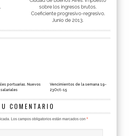
Ciudad de Buenos Aires. Impuesto
.
sobre los ingresos brutos.
Coeficiente progresivo-regresivo.
Junio de 2013.
les portuarias. Nuevos
Vencimientos de la semana 19-
 salariales
23Oct-15
SU COMENTARIO
licada.
Los campos obligatorios están marcados con
*