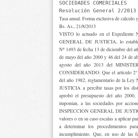
SOCIEDADES COMERCIALES
Resolución General 2/2013
Tasa anual. Forma exclusiva de cálculo y
Bs. As., 21/8/2013
VISTO lo actuado en el Expediente
GENERAL DE JUSTICIA, lo estableci
Nº 1493 de fecha 13 de diciembre del añ
de mayo del año 2000 y 46 del 24 de ab
agosto del año 2013 del MINI
CONSIDERANDO: Que el artículo 2° in
del año 1982, reglamentario de la L
JUSTICIA a percibir tasas por los dis
aprobó el presupuesto del año 2000, 
imponían, a las sociedades por accion
INSPECCION GENERAL DE JUSTICIA y fa
valores o en su caso escalas a aplicar p
a determinar los procedimientos pa
incumplimiento. Que, en uso de las fa