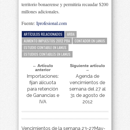
territorio bonaerense y permitiría recaudar $200
millones adicionales.
Fuente:
Iprofesional.com
ARTÍCULOS RELACIONADOS
ARBA
AUMENTO IMPUESTOS 2012 PBA
CONTADOR EN LANUS
ESTUDIO CONTABLE EN LANUS
ESTUDIOS CONTABLES EN LANUS
← Artículo
Siguiente artículo
anterior
→
Importaciones:
Agenda de
fijan alícuota
vencimientos de
para retención
semana del 27 al
de Ganancias e
31 de agosto de
IVA
2012
Vencimientos de la semana 23-27May-