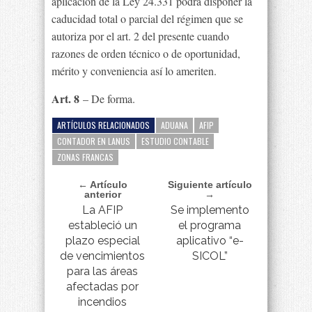
aplicación de la Ley 24.331 podrá disponer la
caducidad total o parcial del régimen que se
autoriza por el art. 2 del presente cuando
razones de orden técnico o de oportunidad,
mérito y conveniencia así lo ameriten.
Art. 8
– De forma.
ARTÍCULOS RELACIONADOS
ADUANA
AFIP
CONTADOR EN LANUS
ESTUDIO CONTABLE
ZONAS FRANCAS
← Artículo
Siguiente artículo
anterior
→
La AFIP
Se implemento
estableció un
el programa
plazo especial
aplicativo “e-
de vencimientos
SICOL”
para las áreas
afectadas por
incendios