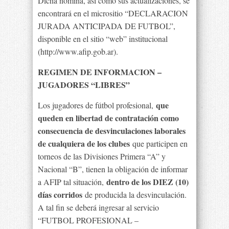
Dicha nómina, así como sus actualizaciones, se
encontrará en el micrositio “DECLARACION
JURADA ANTICIPADA DE FUTBOL”,
disponible en el sitio “web” institucional
(http://www.afip.gob.ar).
REGIMEN DE INFORMACION –
JUGADORES “LIBRES”
que
Los jugadores de fútbol profesional,
queden en libertad de contratación como
consecuencia de desvinculaciones laborales
de cualquiera de los clubes
que participen en
torneos de las Divisiones Primera “A” y
Nacional “B”, tienen la obligación de informar
dentro de los DIEZ (10)
a AFIP tal situación,
días corridos
de producida la desvinculación.
A tal fin se deberá ingresar al servicio
“FUTBOL PROFESIONAL –