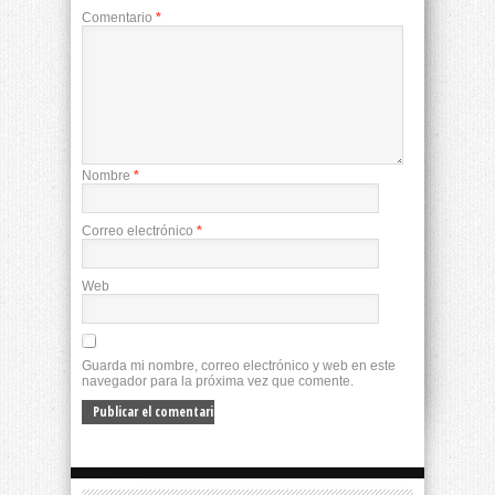
Comentario
*
Nombre
*
Correo electrónico
*
Web
Guarda mi nombre, correo electrónico y web en este
navegador para la próxima vez que comente.