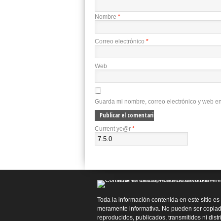
Nombre
*
Correo electrónico
*
Web
Guarda mi nombre, correo electrónico y web e
Current ye@r
*
Toda la información contenida en este sitio es
meramente informativa. No pueden ser copiad
reproducidos, publicados, transmitidos ni dist