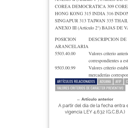
COREA DEMOCRATICA 309 COREA 
HONG KONG 315 INDIA 316 INDON
SINGAPUR 313 TAIWAN 335 THAI
ANEXO III (Artículo 2°) BAJAS 
POSICION
DESCRIPCION DE
ARANCELARIA
5503.40.00
Valores criterio ante
correspondientes a e
9503.00.99
Valores criterio esta
mercaderías correspo
ARTÍCULOS RELACIONADOS
ADUANA
AFIP
C
VALORES CRITERIOS DE CARÁCTER PREVENTIVO
← Artículo anterior
A partir del día de la fecha entra 
vigencia LEY 4.632 (G.C.B.A.)