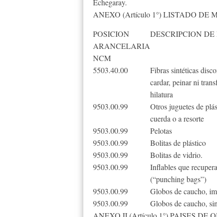
Echegaray.
ANEXO (Artículo 1°) LISTADO D
POSICION
DESCRIPCION DE
ARANCELARIA
NCM
5503.40.00
Fibras sintéticas disc
cardar, peinar ni tran
hilatura
9503.00.99
Otros juguetes de plás
cuerda o a resorte
9503.00.99
Pelotas
9503.00.99
Bolitas de plástico
9503.00.99
Bolitas de vidrio.
9503.00.99
Inflables que recupera
(“punching bags”)
9503.00.99
Globos de caucho, im
9503.00.99
Globos de caucho, sin
ANEXO II (Artículo 1°) PAISES 