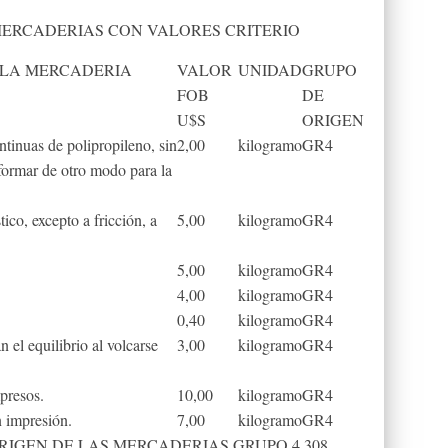
E MERCADERIAS CON VALORES CRITERIO
 LA MERCADERIA
VALOR
UNIDAD
GRUPO
FOB
DE
U$S
ORIGEN
ontinuas de polipropileno, sin
2,00
kilogramo
GR4
sformar de otro modo para la
tico, excepto a fricción, a
5,00
kilogramo
GR4
5,00
kilogramo
GR4
4,00
kilogramo
GR4
0,40
kilogramo
GR4
n el equilibrio al volcarse
3,00
kilogramo
GR4
presos.
10,00
kilogramo
GR4
 impresión.
7,00
kilogramo
GR4
DE ORIGEN DE LAS MERCADERIAS GRUPO 4 308