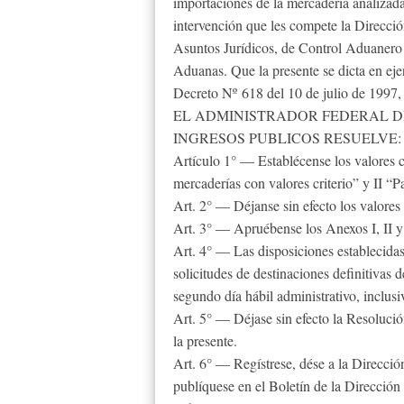
importaciones de la mercadería analizad
intervención que les compete la Direcci
Asuntos Jurídicos, de Control Aduanero
Aduanas. Que la presente se dicta en ejer
Decreto Nº 618 del 10 de julio de 1997, 
EL ADMINISTRADOR FEDERAL D
INGRESOS PUBLICOS RESUELVE:
Artículo 1° — Establécense los valores c
mercaderías con valores criterio” y II “P
Art. 2° — Déjanse sin efecto los valores 
Art. 3° — Apruébense los Anexos I, II y 
Art. 4° — Las disposiciones establecidas 
solicitudes de destinaciones definitivas 
segundo día hábil administrativo, inclusiv
Art. 5° — Déjase sin efecto la Resolució
la presente.
Art. 6° — Regístrese, dése a la Direcció
publíquese en el Boletín de la Direcci