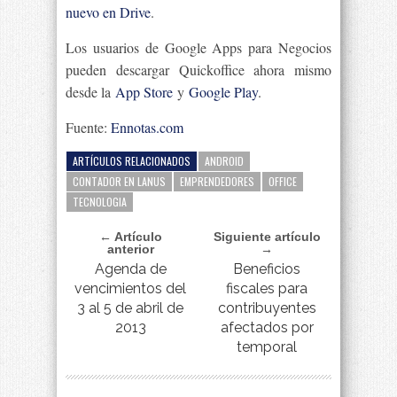
nuevo en Drive
.
Los usuarios de Google Apps para Negocios
pueden descargar Quickoffice ahora mismo
desde la
App Store
y
Google Play
.
Fuente:
Ennotas.com
ARTÍCULOS RELACIONADOS
ANDROID
CONTADOR EN LANUS
EMPRENDEDORES
OFFICE
TECNOLOGIA
← Artículo
Siguiente artículo
anterior
→
Agenda de
Beneficios
vencimientos del
fiscales para
3 al 5 de abril de
contribuyentes
2013
afectados por
temporal