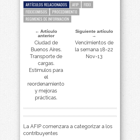
ARTÍCULOS RELACIONADOS
AFIP
FIDEI
FIDEICOMISOS
PROCEDIMIENTO
REGIMENES DE INFORMACIÓN
← Artículo
Siguiente artículo
anterior
→
Ciudad de
Vencimientos de
Buenos Aires.
la semana 18-22
Transporte de
Nov-13
cargas.
Estímulos para
el
reordenamiento
y mejoras
prácticas.
La AFIP comenzara a categorizar a los
contribuyentes