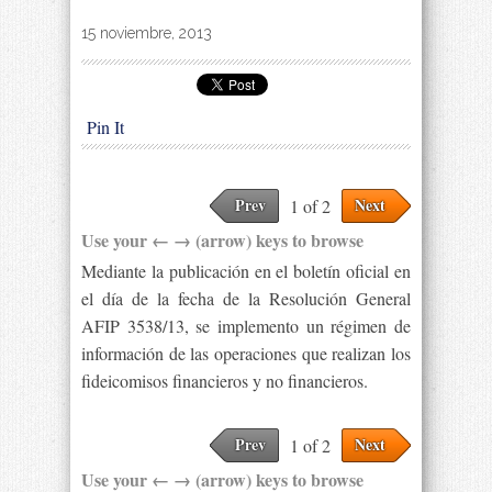
By
|
15 noviembre, 2013
Pin It
Prev
Next
1 of 2
Use your ← → (arrow) keys to browse
Mediante la publicación en el boletín oficial en
el día de la fecha de la Resolución General
AFIP 3538/13, se implemento un régimen de
información de las operaciones que realizan los
fideicomisos financieros y no financieros.
Prev
Next
1 of 2
Use your ← → (arrow) keys to browse