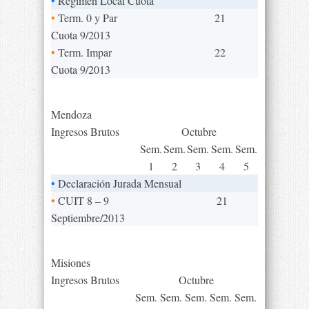
•
Régimen Local Cuota
•
Term. 0 y Par
21
Cuota 9/2013
•
Term. Impar
22
Cuota 9/2013
Mendoza
Ingresos Brutos
Octubre
Sem.
Sem.
Sem.
Sem.
Sem.
1
2
3
4
5
•
Declaración Jurada Mensual
•
CUIT 8 – 9
21
Septiembre/2013
Misiones
Ingresos Brutos
Octubre
Sem.
Sem.
Sem.
Sem.
Sem.