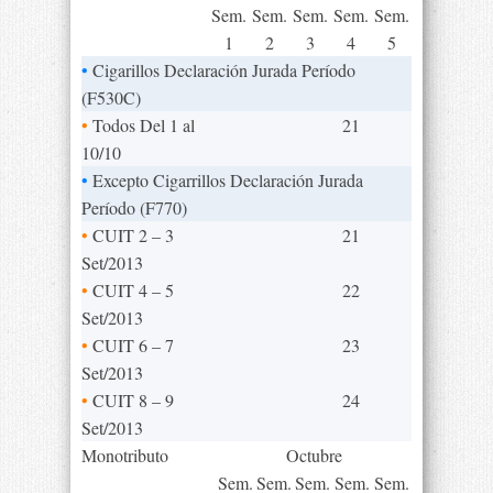
Sem.
Sem.
Sem.
Sem.
Sem.
1
2
3
4
5
•
Cigarillos Declaración Jurada Período
(F530C)
•
Todos Del 1 al
21
10/10
•
Excepto Cigarrillos Declaración Jurada
Período (F770)
•
CUIT 2 – 3
21
Set/2013
•
CUIT 4 – 5
22
Set/2013
•
CUIT 6 – 7
23
Set/2013
•
CUIT 8 – 9
24
Set/2013
Monotributo
Octubre
Sem.
Sem.
Sem.
Sem.
Sem.