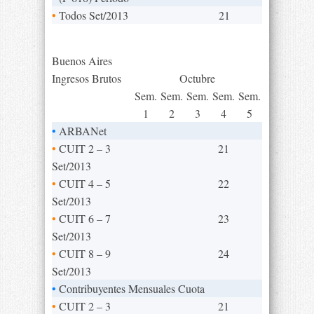
•
Todos Set/2013
21
Buenos Aires
Ingresos Brutos
Octubre
Sem.
Sem.
Sem.
Sem.
Sem.
1
2
3
4
5
•
ARBANet
•
CUIT 2 – 3
21
Set/2013
•
CUIT 4 – 5
22
Set/2013
•
CUIT 6 – 7
23
Set/2013
•
CUIT 8 – 9
24
Set/2013
•
Contribuyentes Mensuales Cuota
•
CUIT 2 – 3
21