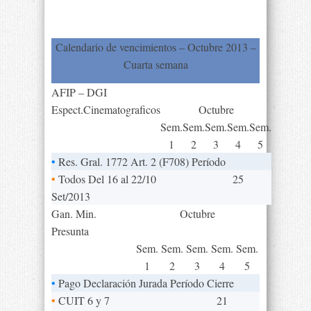
Calendario de vencimientos – Octubre 2013 –
Cuarta semana
AFIP – DGI
Espect.Cinematograficos
Octubre
Sem.
Sem.
Sem.
Sem.
Sem.
1
2
3
4
5
•
Res. Gral. 1772 Art. 2 (F708) Período
•
Todos Del 16 al 22/10
25
Set/2013
Gan. Min.
Octubre
Presunta
Sem.
Sem.
Sem.
Sem.
Sem.
1
2
3
4
5
•
Pago Declaración Jurada Período Cierre
•
CUIT 6 y 7
21