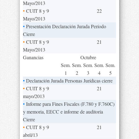
Mayo/2013
•
CUIT 8 y 9
22
Mayo/2013
•
Presentación Declaración Jurada Período
Cierre
•
CUIT 8 y 9
21
Mayo/2013
Ganancias
Octubre
Sem.
Sem.
Sem.
Sem.
Sem.
1
2
3
4
5
•
Declaración Jurada Personas Jurídicas cierre
•
CUIT 8 y 9
21
mayo/2013
•
Informe para Fines Fiscales (F.780 y F.760C)
y memoria, EECC e informe de auditoría
Cierre
•
CUIT 8 y 9
21
abril/13