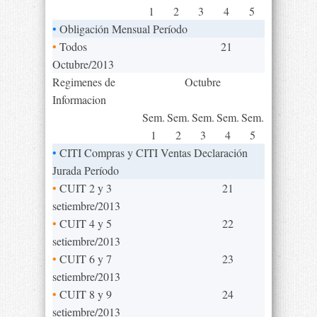
1
2
3
4
5
•
Obligación Mensual Período
•
Todos
21
Octubre/2013
Regimenes de
Octubre
Informacion
Sem.
Sem.
Sem.
Sem.
Sem.
1
2
3
4
5
•
CITI Compras y CITI Ventas Declaración
Jurada Período
•
CUIT 2 y 3
21
setiembre/2013
•
CUIT 4 y 5
22
setiembre/2013
•
CUIT 6 y 7
23
setiembre/2013
•
CUIT 8 y 9
24
setiembre/2013