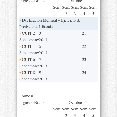
Ingresos Brutos
Octubre
Sem.
Sem.
Sem.
Sem.
Sem.
1
2
3
4
5
•
Declaración Mensual y Ejercicio de
Profesiones Liberales
•
CUIT 2 – 3
21
Septiembre/2013
•
CUIT 4 – 5
22
Septiembre/2013
•
CUIT 6 – 7
23
Septiembre/2013
•
CUIT 8 – 9
24
Septiembre/2013
Formosa
Ingresos Brutos
Octubre
Sem.
Sem.
Sem.
Sem.
Sem.
1
2
3
4
5