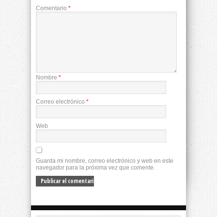
Comentario
*
Nombre
*
Correo electrónico
*
Web
Guarda mi nombre, correo electrónico y web en este
navegador para la próxima vez que comente.