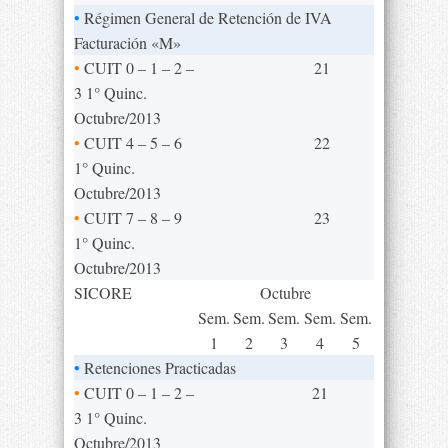
•
Régimen General de Retención de IVA
Facturación «M»
•
CUIT 0 – 1 – 2 –
21
3 1° Quinc.
Octubre/2013
•
CUIT 4 – 5 – 6
22
1° Quinc.
Octubre/2013
•
CUIT 7 – 8 – 9
23
1° Quinc.
Octubre/2013
SICORE
Octubre
Sem.
Sem.
Sem.
Sem.
Sem.
1
2
3
4
5
•
Retenciones Practicadas
•
CUIT 0 – 1 – 2 –
21
3 1° Quinc.
Octubre/2013