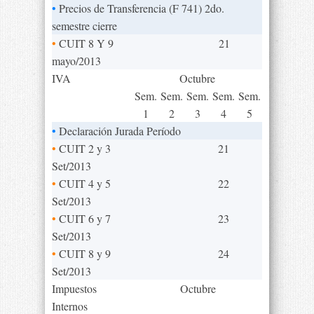
•
Precios de Transferencia (F 741) 2do.
semestre cierre
•
CUIT 8 Y 9
21
mayo/2013
IVA
Octubre
Sem.
Sem.
Sem.
Sem.
Sem.
1
2
3
4
5
•
Declaración Jurada Período
•
CUIT 2 y 3
21
Set/2013
•
CUIT 4 y 5
22
Set/2013
•
CUIT 6 y 7
23
Set/2013
•
CUIT 8 y 9
24
Set/2013
Impuestos
Octubre
Internos