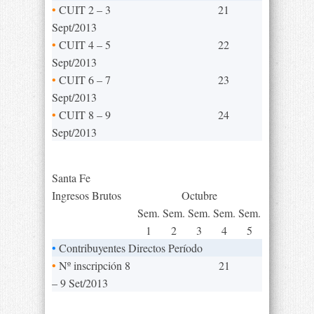
•
CUIT 2 – 3
21
Sept/2013
•
CUIT 4 – 5
22
Sept/2013
•
CUIT 6 – 7
23
Sept/2013
•
CUIT 8 – 9
24
Sept/2013
Santa Fe
Ingresos Brutos
Octubre
Sem.
Sem.
Sem.
Sem.
Sem.
1
2
3
4
5
•
Contribuyentes Directos Período
•
Nº inscripción 8
21
– 9 Set/2013