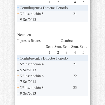
1
2
3
4
5
•
Contribuyentes Directos Período
•
Nº inscripción 8
21
– 9 Set/2013
Neuquen
Ingresos Brutos
Octubre
Sem.
Sem.
Sem.
Sem.
Sem.
1
2
3
4
5
•
Contribuyentes Directos Período
•
Nº inscripción 4
21
– 5 Set/2013
•
Nº inscripción 6
22
– 7 Set/2013
•
Nº inscripción 8
23
– 9 Set/2013