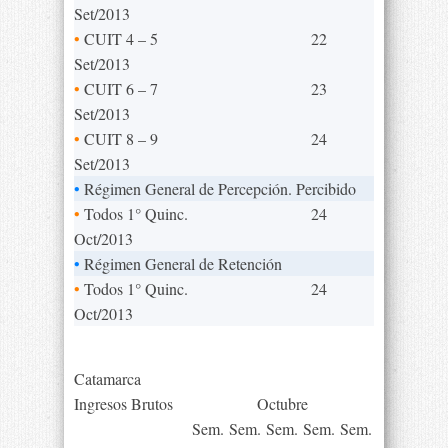
Set/2013
•
CUIT 4 – 5
22
Set/2013
•
CUIT 6 – 7
23
Set/2013
•
CUIT 8 – 9
24
Set/2013
•
Régimen General de Percepción. Percibido
•
Todos 1° Quinc.
24
Oct/2013
•
Régimen General de Retención
•
Todos 1° Quinc.
24
Oct/2013
Catamarca
Ingresos Brutos
Octubre
Sem.
Sem.
Sem.
Sem.
Sem.