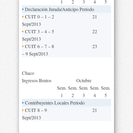
1
2
3
4
5
•
Declaración Jurada/Anticipo Período
•
CUIT 0 – 1 – 2
21
Sept/2013
•
CUIT 3 – 4 – 5
22
Sept/2013
•
CUIT 6 – 7 – 8
23
– 9 Sept/2013
Chaco
Ingresos Brutos
Octubre
Sem.
Sem.
Sem.
Sem.
Sem.
1
2
3
4
5
•
Contribuyentes Locales Período
•
CUIT 8 – 9
21
Sept/2013