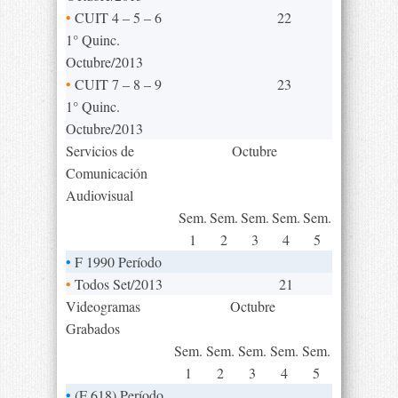
•
CUIT 4 – 5 – 6
22
1° Quinc.
Octubre/2013
•
CUIT 7 – 8 – 9
23
1° Quinc.
Octubre/2013
Servicios de
Octubre
Comunicación
Audiovisual
Sem.
Sem.
Sem.
Sem.
Sem.
1
2
3
4
5
•
F 1990 Período
•
Todos Set/2013
21
Videogramas
Octubre
Grabados
Sem.
Sem.
Sem.
Sem.
Sem.
1
2
3
4
5
•
(F 618) Período