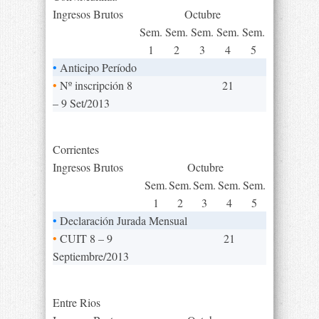
Ingresos Brutos
Octubre
Sem.
Sem.
Sem.
Sem.
Sem.
1
2
3
4
5
•
Anticipo Período
•
Nº inscripción 8
21
– 9 Set/2013
Corrientes
Ingresos Brutos
Octubre
Sem.
Sem.
Sem.
Sem.
Sem.
1
2
3
4
5
•
Declaración Jurada Mensual
•
CUIT 8 – 9
21
Septiembre/2013
Entre Rios