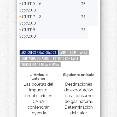
•
CUIT 5 – 6
23
Sept/2013
•
CUIT 7 – 8
24
Sept/2013
•
CUIT 9
25
Sept/2013
ARTÍCULOS RELACIONADOS
AFIP
AGIP
ARBA
CONTADOR EN LANUS
ESTUDIO CONTABLE
VENCIMIENTOS DE LA SEMANA
← Artículo
Siguiente artículo
anterior
→
Las boletas del
Destinaciones
impuesto
de exportación
inmobiliario en
para consumo
CABA
de gas natural.
contendrán
Determinación
leyenda
del valor