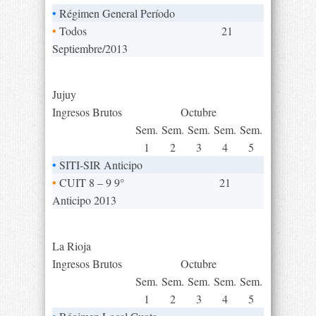
•
Régimen General Período
•
Todos
21
Septiembre/2013
Jujuy
Ingresos Brutos
Octubre
Sem.
Sem.
Sem.
Sem.
Sem.
1
2
3
4
5
•
SITI-SIR Anticipo
•
CUIT 8 – 9 9°
21
Anticipo 2013
La Rioja
Ingresos Brutos
Octubre
Sem.
Sem.
Sem.
Sem.
Sem.
1
2
3
4
5