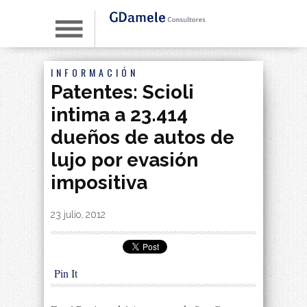
INFORMACIÓN
Patentes: Scioli
intima a 23.414
dueños de autos de
lujo por evasión
impositiva
By
|
23 julio, 2012
Pin It