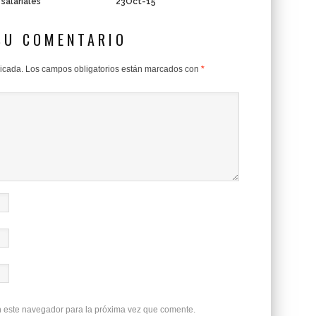
 salariales
23Oct-15
SU COMENTARIO
licada.
Los campos obligatorios están marcados con
*
n este navegador para la próxima vez que comente.