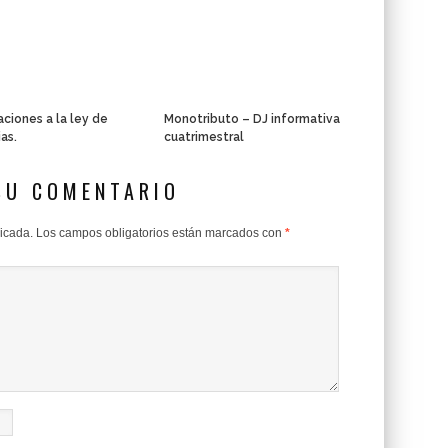
aciones a la ley de
Monotributo – DJ informativa
as.
cuatrimestral
SU COMENTARIO
licada.
Los campos obligatorios están marcados con
*