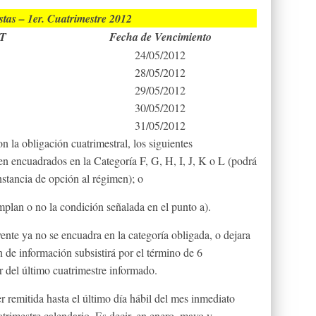
stas – 1er. Cuatrimestre 2012
IT
Fecha de Vencimiento
24/05/2012
28/05/2012
29/05/2012
30/05/2012
31/05/2012
n la obligación cuatrimestral, los siguientes
en encuadrados en la Categoría F, G, H, I, J, K o L (podrá
nstancia de opción al régimen); o
mplan o no la condición señalada en el punto a).
ente ya no se encuadra en la categoría obligada, o dejara
 de información subsistirá por el término de 6
ir del último cuatrimestre informado.
 remitida hasta el último día hábil del mes inmediato
uatrimestre calendario. Es decir, en enero, mayo y