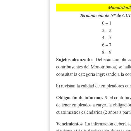
Monotributi
Terminación de Nº de CU
0 – 1
2 – 3
4 – 5
6 – 7
8 – 9
Sujetos alcanzados
. Deberán cumplir co
contribuyentes del Monotributoa) se hall
consultar la categoría ingresando a la co
b) revistan la calidad de empleadores cu
Obligación de informar.
Si el contribuy
de tener empleados a cargo, la obligación
cuatrimestres calendarios (2 años) a part
Vencimientos.
La información deberá ser
siguiente al de la finalización de cada c