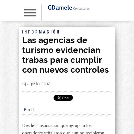
INFORMACIÓN
Las agencias de
turismo evidencian
trabas para cumplir
con nuevos controles
By
|
14 agosto, 2012
Pin It
Desde la asociación que agrupa a los
operadores señalaron que aun no recibieron