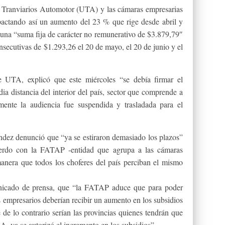
n Tranviarios Automotor (UTA) y las cámaras empresarias
 pactando así un aumento del 23 % que rige desde abril y
 una “suma fija de carácter no remunerativo de $3.879,79″
onsecutivas de $1.293,26 el 20 de mayo, el 20 de junio y el
 de UTA, explicó que este miércoles “se debía firmar el
ia distancia del interior del país, sector que comprende a
mente la audiencia fue suspendida y trasladada para el
dez denunció que “ya se estiraron demasiado los plazos”
uerdo con la FATAP -entidad que agrupa a las cámaras
 manera que todos los choferes del país perciban el mismo
nicado de prensa, que “la FATAP aduce que para poder
os empresarios deberían recibir un aumento en los subsidios
de lo contrario serían las provincias quienes tendrán que
A, ya se autorizó el incremento en los subsidios”.