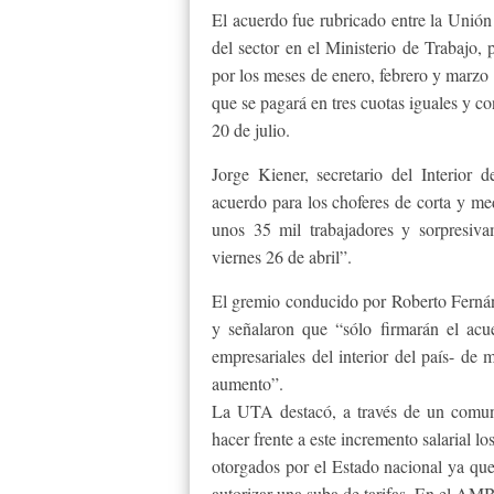
El acuerdo fue rubricado entre la Unió
del sector en el Ministerio de Trabajo,
por los meses de enero, febrero y marzo
que se pagará en tres cuotas iguales y c
20 de julio.
Jorge Kiener, secretario del Interior
acuerdo para los choferes de corta y med
unos 35 mil trabajadores y sorpresiva
viernes 26 de abril”.
El gremio conducido por Roberto Fernán
y señalaron que “sólo firmarán el ac
empresariales del interior del país- de
aumento”.
La UTA destacó, a través de un comu
hacer frente a este incremento salarial l
otorgados por el Estado nacional ya que 
autorizar una suba de tarifas. En el AMB