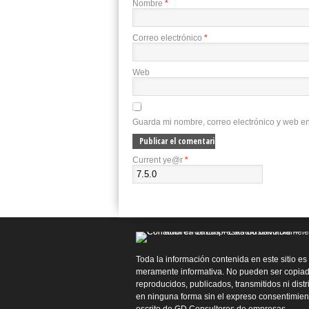
Nombre
*
Correo electrónico
*
Web
Guarda mi nombre, correo electrónico y web e
Current ye@r
*
Toda la información contenida en este sitio es
meramente informativa. No pueden ser copiad
reproducidos, publicados, transmitidos ni dist
en ninguna forma sin el expreso consentimien