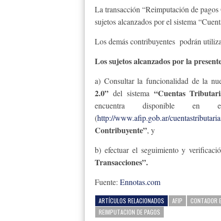
La transacción “Reimputación de pagos Co
sujetos alcanzados por el sistema “Cuenta
Los demás contribuyentes podrán utilizar
Los sujetos alcanzados por la present
a) Consultar la funcionalidad de la n
2.0”
“Cuentas Tributari
del sistema
encuentra disponible e
(
http://www.afip.gob.ar/cuentastributaria
Contribuyente”
, y
b) efectuar el seguimiento y verificac
Transacciones”.
Fuente:
Ennotas.com
ARTÍCULOS RELACIONADOS
AFIP
CONTADOR E
REIMPUTACION DE PAGOS