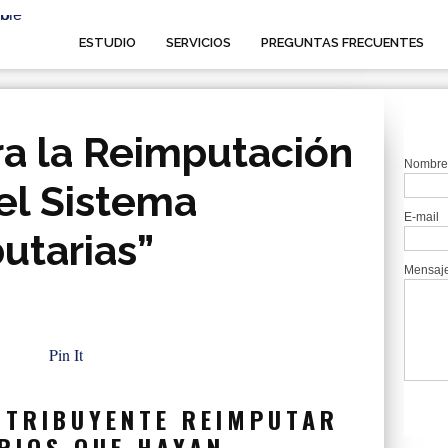
ESTUDIO
SERVICIOS
PREGUNTAS FRECUENTES
ra la Reimputación
Nombre
el Sistema
E-mail
utarias”
Mensaj
Pin It
NTRIBUYENTE
REIMPUTAR
RIOS QUE HAYAN