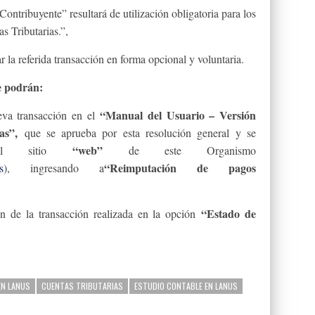
ntribuyente” resultará de utilización obligatoria para los
s Tributarias.”,
 la referida transacción en forma opcional y voluntaria.
e podrán:
“Manual del Usuario – Versión
ueva transacción en el
as”,
que se aprueba por esta resolución general y se
“web”
n el sitio
de este Organismo
“Reimputación de pagos
s
), ingresando a
“Estado de
ión de la transacción realizada en la opción
N LANUS
CUENTAS TRIBUTARIAS
ESTUDIO CONTABLE EN LANUS