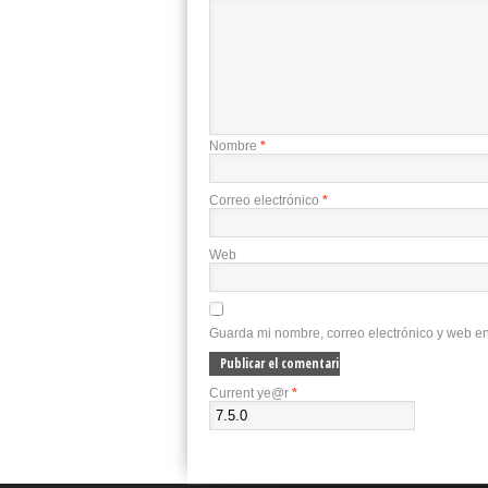
Nombre
*
Correo electrónico
*
Web
Guarda mi nombre, correo electrónico y web e
Current ye@r
*