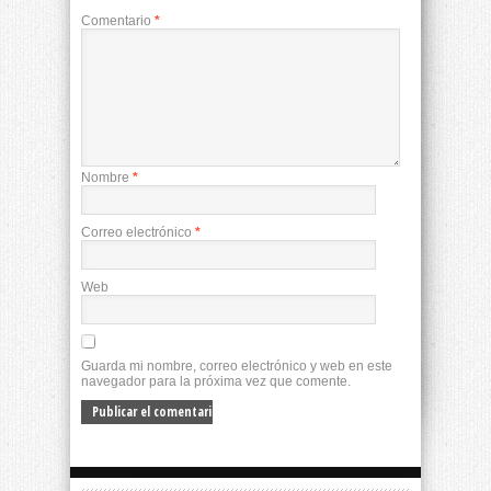
Comentario
*
Nombre
*
Correo electrónico
*
Web
Guarda mi nombre, correo electrónico y web en este
navegador para la próxima vez que comente.