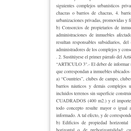
siguientes complejos urbanísticos pri
chacras o barrios de chacras, 4. barrio
urbanizaciones privadas, promovidas y fi
b) Consorcios de propietarios de inmu
administraciones de inmuebles afectad
resultan responsables subsidiarios, del
administradores de los complejos y conso
. 2. Sustitúyese el primer párrafo del Artí
“ARTICULO 3°.- El deber de informar se
que correspondan a inmuebles ubicados 
a) “Countries”, clubes de campo, clubes 
barrios náuticos y demás complejos u
incluidos terrenos sin superficie c
CUADRADOS (400 m2.) y el importe de
todo concepto resulte mayor o igua
informado. A tal efecto, y de correspon
b) Edificios de propiedad horizontal
horizontal o de prehorizontalidad: 