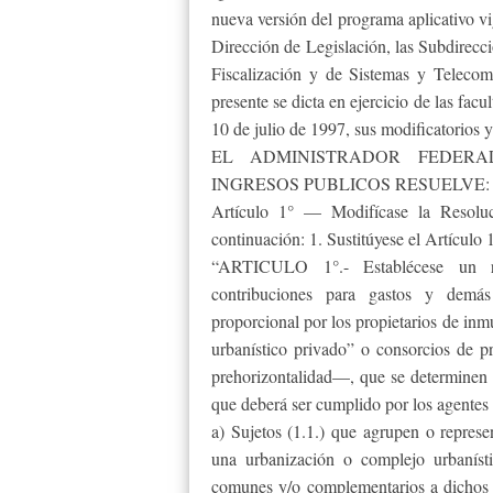
nueva versión del programa aplicativo v
Dirección de Legislación, las Subdirecc
Fiscalización y de Sistemas y Telecom
presente se dicta en ejercicio de las fac
10 de julio de 1997, sus modificatorios 
EL ADMINISTRADOR FEDERA
INGRESOS PUBLICOS RESUELVE:
Artículo 1° — Modifícase la Resolu
continuación: 1. Sustitúyese el Artículo 1
“ARTICULO 1°.- Establécese un ré
contribuciones para gastos y demá
proporcional por los propietarios de inm
urbanístico privado” o consorcios de p
prehorizontalidad—, que se determinen 
que deberá ser cumplido por los agentes 
a) Sujetos (1.1.) que agrupen o repres
una urbanización o complejo urbanísti
comunes y/o complementarios a dichos 