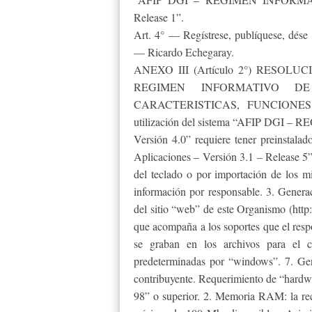
Release 1”.
Art. 4° — Regístrese, publíquese, dése 
— Ricardo Echegaray.
ANEXO III (Artículo 2°) RESOLUC
REGIMEN INFORMATIVO DE
CARACTERISTICAS, FUNCIONE
utilización del sistema “AFIP D
Versión 4.0” requiere tener preinstalad
Aplicaciones – Versión 3.1 – Release 5” 
del teclado o por importación de los m
información por responsable. 3. Generaci
del sitio “web” de este Organismo (http:
que acompaña a los soportes que el respo
se graban en los archivos para el c
predeterminadas por “windows”. 7. Gen
contribuyente. Requerimiento de “hardw
98” o superior. 2. Memoria RAM: la re