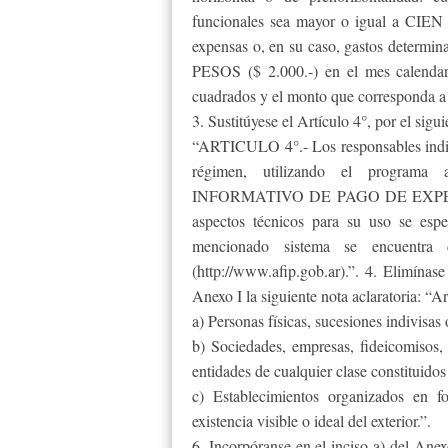
funcionales sea mayor o igual a C
expensas o, en su caso, gastos determi
PESOS ($ 2.000.-) en el mes calendari
cuadrados y el monto que corresponda a 
3. Sustitúyese el Artículo 4°, por el sigui
“ARTICULO 4°.- Los responsables indica
régimen, utilizando el program
INFORMATIVO DE PAGO DE EXPENSAS –
aspectos técnicos para su uso se espe
mencionado sistema se encuentra 
(http://www.afip.gob.ar).”. 4. Elimínase
Anexo I la siguiente nota aclaratoria: “Ar
a) Personas físicas, sucesiones indivisas o
b) Sociedades, empresas, fideicomisos,
entidades de cualquier clase constituidos 
c) Establecimientos organizados en f
existencia visible o ideal del exterior.”.
6. Incorpóranse en el inciso a) del Anex