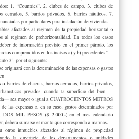
vados: 1. “Countries”, 2. clubes de campo, 3. clubes de
s cerrados, 5. barrios privados, 6. barrios náuticos, 7.
nanciadas por particulares para instalación de viviendas.
ebles afectados al régimen de la propiedad horizontal o
os al régimen de prehorizontalidad. En todos los casos
 deber de información previsto en el primer párrafo, los
rcios comprendidos en los incisos a) y b) precedentes.”
culo 3°, por el siguiente:
 originará con la determinación de las expensas o gastos
en:
o barrios de chacras, barrios cerrados, barrios privados,
rbanísticos privados: cuando la superficie del bien —
onstruida— sea mayor o igual a CUATROCIENTOS METROS
 las expensas o, en su caso, gastos determinados por
l a DOS MIL PESOS ($ 2.000.-) en el mes calendario
der, deberá sumarse el monto que corresponda a marinas.
 u otros inmuebles afectados al régimen de propiedad
cuando la superficie de los departamentos o unidades