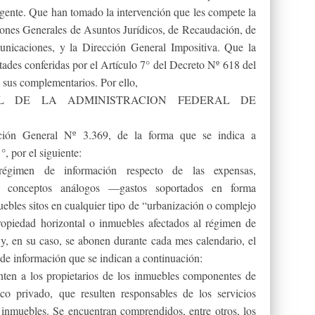
igente. Que han tomado la intervención que les compete la
iones Generales de Asuntos Jurídicos, de Recaudación, de
unicaciones, y la Dirección General Impositiva. Que la
ultades conferidas por el Artículo 7° del Decreto Nº 618 del
y sus complementarios. Por ello,
L DE LA ADMINISTRACION FEDERAL DE
ción General Nº 3.369, de la forma que se indica a
°, por el siguiente:
gimen de información respecto de las expensas,
s conceptos análogos —gastos soportados en forma
uebles sitos en cualquier tipo de “urbanización o complejo
ropiedad horizontal o inmuebles afectados al régimen de
y, en su caso, se abonen durante cada mes calendario, el
de información que se indican a continuación:
enten a los propietarios de los inmuebles componentes de
co privado, que resulten responsables de los servicios
inmuebles. Se encuentran comprendidos, entre otros, los