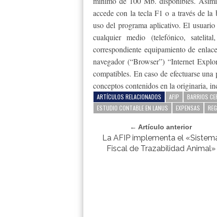
mínimo de 100 Mb. disponibles. Asimi
accede con la tecla F1 o a través de la 
uso del programa aplicativo. El usuario
cualquier medio (telefónico, sateli
correspondiente equipamiento de enlace
navegador (“Browser”) “Internet Explore
compatibles. En caso de efectuarse una p
conceptos contenidos en la originaria, i
ARTÍCULOS RELACIONADOS
AFIP
BARRIOS C
ESTUDIO CONTABLE EN LANUS
EXPENSAS
REG
← Artículo anterior
La AFIP implementa el «Sistem
Fiscal de Trazabilidad Animal»