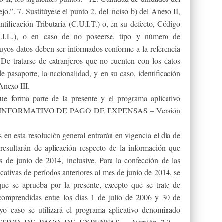
jo.”. 7. Sustitúyese el punto 2. del inciso b) del Anexo II,
ntificación Tributaria (C.U.I.T.) o, en su defecto, Código
U.I.L.), o en caso de no poseerse, tipo y número de
uyos datos deben ser informados conforme a la referencia
 De tratarse de extranjeros que no cuenten con los datos
e pasaporte, la nacionalidad, y en su caso, identificación
 Anexo III.
e forma parte de la presente y el programa aplicativo
N INFORMATIVO DE PAGO DE EXPENSAS – Versión
 en esta resolución general entrarán en vigencia el día de
 resultarán de aplicación respecto de la información que
s de junio de 2014, inclusive. Para la confección de las
ficativas de períodos anteriores al mes de junio de 2014, se
 que se aprueba por la presente, excepto que se trate de
 comprendidas entre los días 1 de julio de 2006 y 30 de
yo caso se utilizará el programa aplicativo denominado
IVO DE PAGO DE EXPENSAS – Versión 2.0. –