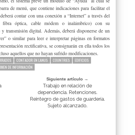
smo, el sistema prevé un módulo de “Ayuda” al cual se
barra de menú, que contiene indicaciones para facilitar el
 deberá contar con una conexión a “Internet” a través del
tal, fibra óptica, cable módem o inalámbrico) con su
 y transmisión digital. Además, deberá disponerse de un
r” o similar para leer e interpretar páginas en formatos
resentación rectificativa, se consignarán en ella todos los
ncluso aquellos que no hayan sufrido modificaciones.
ERRADOS
CONTADOR EN LANUS
COUNTRIES
EDIFICIOS
IMEN DE INFORMACIÓN
Siguiente artículo →
a
Trabajo en relación de
dependencia. Retenciones.
Reintegro de gastos de guardería.
Sujeto alcanzado.