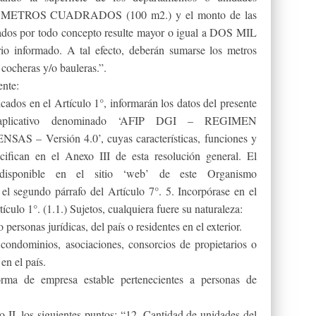
IEN METROS CUADRADOS (100 m2.) y el monto de las
nados por todo concepto resulte mayor o igual a DOS MIL
o informado. A tal efecto, deberán sumarse los metros
cocheras y/o bauleras.”.
ente:
dos en el Artículo 1°, informarán los datos del presente
a aplicativo denominado ‘AFIP DGI – REGIMEN
 Versión 4.0’, cuyas características, funciones y
cifican en el Anexo III de esta resolución general. El
disponible en el sitio ‘web’ de este Organismo
 el segundo párrafo del Artículo 7°. 5. Incorpórase en el
tículo 1°. (1.1.) Sujetos, cualquiera fuere su naturaleza:
 personas jurídicas, del país o residentes en el exterior.
 condominios, asociaciones, consorcios de propietarios o
en el país.
orma de empresa estable pertenecientes a personas de
o II, los siguientes puntos: “12. Cantidad de unidades del