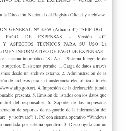
a la Dirección Nacional del Registro Oficial y archívese.
ION GENERAL Nº 3.369 (Artículo 4°) “AFIP DGI –
 PAGO DE EXPENSAS – Versión 4.0”
S Y ASPECTOS TECNICOS PARA SU USO La
GI – REGIMEN INFORMATIVO DE PAGO DE EXPENSAS –
o el sistema informático “S.I.Ap. – Sistema Integrado de
o superior. El sistema permite: 1. Carga de datos a través
ismos desde un archivo externo. 2. Administración de la
ón de archivos para su transferencia electrónica a través
//www.afip.gob.ar). 4. Impresión de la declaración jurada
nsable presenta. 5. Emisión de listados con los datos que
ontrol del responsable. 6. Soporte de las impresoras
eración de soportes de resguardo de la información del
are” y “software”: 1. PC con sistema operativo “Windows
comendada por sistema operativo. 3. Disco rígido con un