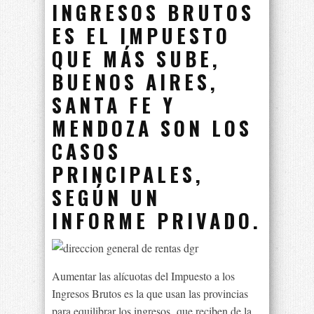
INGRESOS BRUTOS
ES EL IMPUESTO
QUE MÁS SUBE,
BUENOS AIRES,
SANTA FE Y
MENDOZA SON LOS
CASOS
PRINCIPALES,
SEGÚN UN
INFORME PRIVADO.
Aumentar las alícuotas del Impuesto a los
Ingresos Brutos es la que usan las provincias
para equilibrar los ingresos que reciben de la