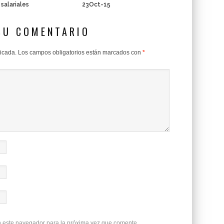
 salariales
23Oct-15
SU COMENTARIO
licada.
Los campos obligatorios están marcados con
*
n este navegador para la próxima vez que comente.