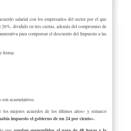
cuerdo salarial con los empresarios del sector por el que
el 26%, dividido en tres cuotas, además del compromiso de
munerativa para compensar el descuento del Impuesto a las
te forma:
s son acumulativos.
 los mejores acuerdos de los últimos años» y remarcó
abía impuesto el gobierno de un 24 por ciento».
quedan suspendidos el paro de 48 horas y la
jo que