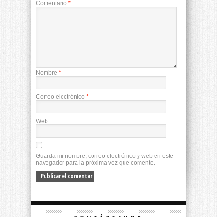
Comentario
*
Nombre
*
Correo electrónico
*
Web
Guarda mi nombre, correo electrónico y web en este
navegador para la próxima vez que comente.