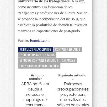
universitario de los trabajadores
. A la vez,
como incentivo a la formación de los
trabajadores y profesionales de nuestra Nación,
se propone la incorporación del inciso j), que
establece la posibilidad de deducir la inversión
realizada en capacitaciones de post-grado.
Fuente:
Ennotas.com
ARTÍCULOS RELACIONADOS
CONTADOR EN LANUS
ESTUDIO CONTABLE EN LANUS
ESTUDIOS CONTABLES EN LANUS
GANANCIAS
PROYECTOS DE LEY DEDUCCIONES
← Artículo
Siguiente artículo
anterior
→
ARBA notificará
Exámenes
deuda a
preocupacionales:
morosos en
proyecto para
shoppings del
que realizarlos
conurbano
sólo en hospitales