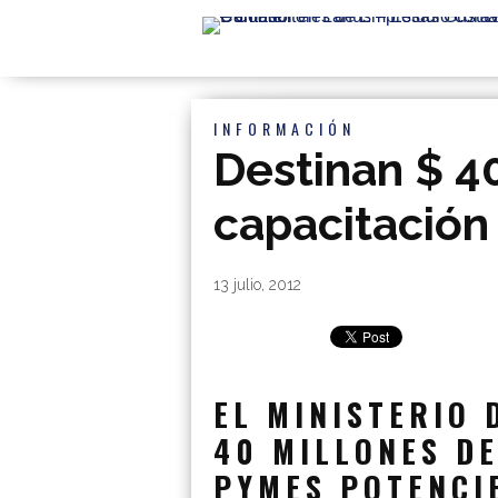
INFORMACIÓN
Destinan $ 4
capacitació
By
|
13 julio, 2012
EL MINISTERIO 
40 MILLONES DE
PYMES POTENCI