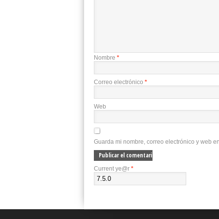
Nombre
*
Correo electrónico
*
Web
Guarda mi nombre, correo electrónico y web e
Current ye@r
*