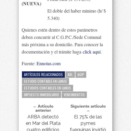
(NUEVA)
El doble del haber mínimo (h/ $
5.340)
Quienes estén dentro de estos parámetros
deben concurrir al C.G.P.C./Sede Comunal
más próxima a su domicilio. Para conocer la
documentación y el trámite haga
click aquí
.
Fuente:
Ennotas.com
ARTÍCULOS RELACIONADOS
ABL
AGIP
ESTUDIO CONTABLE EN LANUS
ESTUDIOS CONTABLES EN LANUS
IMPUESTO INMOBILIARIO
VENCIMIENTOS
← Artículo
Siguiente artículo
anterior
→
ARBA detectó
El 75% de las
en Mar del Plata
pymes
cuatro edificios
fueguinas invirtió