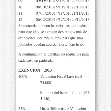
09
09/09/2013
16/09/2013
23/09/2013
10
08/10/2013
15/10/2013
22/10/2013
11
07/11/2013
14/11/2013
21/11/2013
12
06/12/2013
13/12/2013
20/12/2013
Se recuerda que con las reformas aprobadas
para este año, se agregan dos rangos más de
exenciones, del 75% y 25% para que más
jubilados puedan acceder a este beneficio.
A continuación se detallan los requisitos para
cada caso en particular.
EXENCIÓN
2013
100%
Valuación Fiscal base (h/ $
75.000)
El doble del haber mínimo (h/ $
5.340)
75%
Hasta 50% más de Valuación