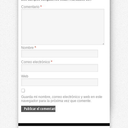
Comentario
*
Nombre
*
Correo electrónico
*
Web
Guarda mi nombre, correo electrónico y web en este
navegador para la próxima vez que comente.