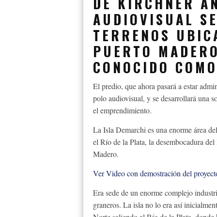
DE KIRCHNER A
AUDIOVISUAL S
TERRENOS UBIC
PUERTO MADERO
CONOCIDO COMO
El predio, que ahora pasará a estar admin
polo audiovisual, y se desarrollará una s
el emprendimiento.
La Isla Demarchi es una enorme área del
el Río de la Plata, la desembocadura del
Madero.
Ver Video con demostración del proyect
Era sede de un enorme complejo industrial,
graneros. La isla no lo era así inicialmen
Norte saliendo al Río de la Plata, donde 