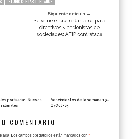
S
ESTUDIO CONTABLE EN LANUS
Siguiente artículo →
e
Se viene el cruce da datos para
directivos y accionistas de
sociedades: AFIP contrataca
les portuarias. Nuevos
Vencimientos de la semana 19-
 salariales
23Oct-15
SU COMENTARIO
licada.
Los campos obligatorios están marcados con
*