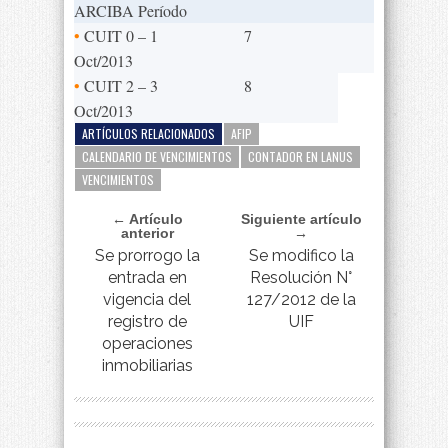
ARCIBA Período
•
CUIT 0 – 1
7
Oct/2013
•
CUIT 2 – 3
8
Oct/2013
ARTÍCULOS RELACIONADOS
AFIP
CALENDARIO DE VENCIMIENTOS
CONTADOR EN LANUS
VENCIMIENTOS
← Artículo
Siguiente artículo
anterior
→
Se prorrogo la
Se modifico la
entrada en
Resolución N°
vigencia del
127/2012 de la
registro de
UIF
operaciones
inmobiliarias