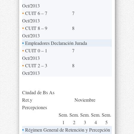
Oct/2013
•
CUIT 6 – 7
7
Oct/2013
•
CUIT 8 – 9
8
Oct/2013
•
Empleadores Declaración Jurada
•
CUIT 0 – 1
7
Oct/2013
•
CUIT 2 – 3
8
Oct/2013
Ciudad de Bs As
Ret.y
Noviembre
Percepciones
Sem.
Sem.
Sem.
Sem.
Sem.
1
2
3
4
5
•
Régimen General de Retención y Percepción