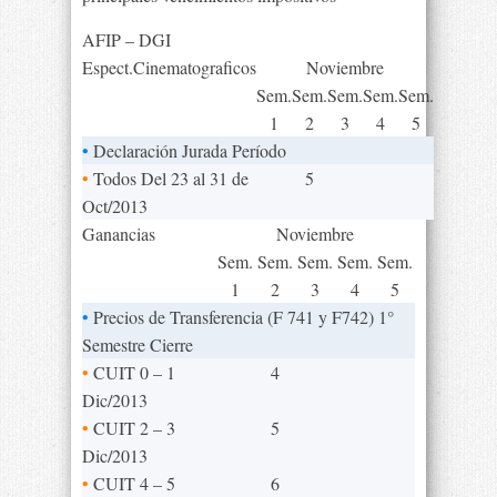
AFIP – DGI
Espect.Cinematograficos
Noviembre
Sem.
Sem.
Sem.
Sem.
Sem.
1
2
3
4
5
•
Declaración Jurada Período
•
Todos Del 23 al 31 de
5
Oct/2013
Ganancias
Noviembre
Sem.
Sem.
Sem.
Sem.
Sem.
1
2
3
4
5
•
Precios de Transferencia (F 741 y F742) 1°
Semestre Cierre
•
CUIT 0 – 1
4
Dic/2013
•
CUIT 2 – 3
5
Dic/2013
•
CUIT 4 – 5
6