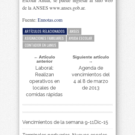
Escolar Anual, se puede ingresar al sitio web
de la ANSES www.anses.gob.ar.
Fuente:
Ennotas.com
ARTÍCULOS RELACIONADOS
ANSES
ASIGNACIONES FAMILIARES
AYUDA ESCOLAR
CONTADOR EN LANUS
← Artículo
Siguiente artículo
anterior
→
Laboral:
Agenda de
Realizan
vencimientos del
operativos en
4 al 8 de marzo
locales de
de 2013
comidas rápidas
Vencimientos de la semana 9-11Dic-15