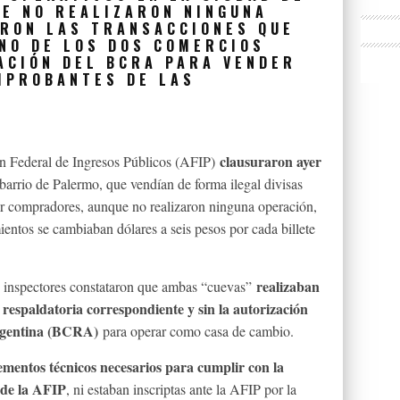
UE NO REALIZARON NINGUNA
RON LAS TRANSACCIONES QUE
UNO DE LOS DOS COMERCIOS
ACIÓN DEL BCRA PARA VENDER
OMPROBANTES DE LAS
clausuraron ayer
ón Federal de Ingresos Públicos (AFIP)
 barrio de Palermo, que vendían de forma ilegal divisas
ser compradores, aunque no realizaron ninguna operación,
ntos se cambiaban dólares a seis pesos por cada billete
realizaban
s inspectores constataron que ambas “cuevas”
 respaldatoria correspondiente y sin la autorización
Argentina (BCRA)
para operar como casa de cambio.
ementos técnicos necesarios para cumplir con la
 de la AFIP
, ni estaban inscriptas ante la AFIP por la