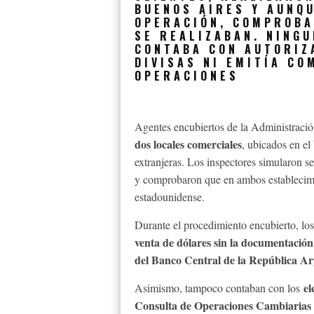
BUENOS AIRES Y AUNQ
OPERACIÓN, COMPROBA
SE REALIZABAN. NING
CONTABA CON AUTORIZ
DIVISAS NI EMITÍA C
OPERACIONES
Agentes encubiertos de la Administraci
dos locales comerciales
, ubicados en el
extranjeras. Los inspectores simularon 
y comprobaron que en ambos establecimie
estadounidense.
Durante el procedimiento encubierto, lo
venta de dólares sin la documentación
del Banco Central de la República 
el
Asimismo, tampoco contaban con los
Consulta de Operaciones Cambiarias