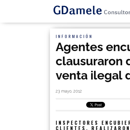
INFORMACIÓN
Agentes encu
clausuraron 
venta ilegal 
By
|
23 mayo, 2012
INSPECTORES ENCUBIE
CLIENTES, REALIZARON