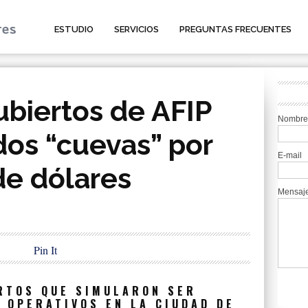
ESTUDIO
SERVICIOS
PREGUNTAS FRECUENTES
biertos de AFIP
Nombre
dos “cuevas” por
E-mail
de dólares
Mensaj
Pin It
RTOS QUE SIMULARON SER
 OPERATIVOS EN LA CIUDAD DE