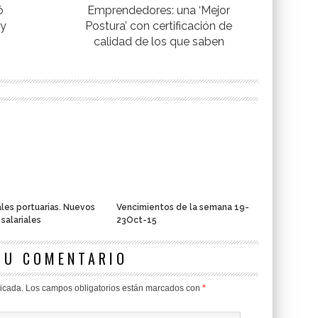
ó
Emprendedores: una ‘Mejor
 y
Postura’ con certificación de
calidad de los que saben
les portuarias. Nuevos
Vencimientos de la semana 19-
 salariales
23Oct-15
SU COMENTARIO
licada.
Los campos obligatorios están marcados con
*