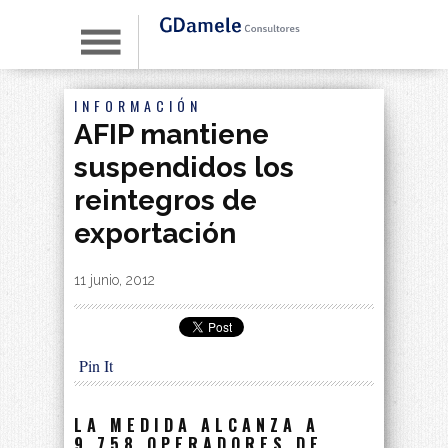
INFORMACIÓN
AFIP mantiene
suspendidos los
reintegros de
exportación
By
|
11 junio, 2012
Pin It
LA MEDIDA ALCANZA A
9.758 OPERADORES DE