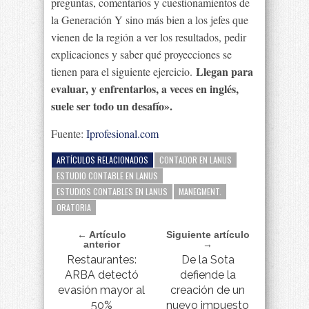
preguntas, comentarios y cuestionamientos de
la Generación Y sino más bien a los jefes que
vienen de la región a ver los resultados, pedir
explicaciones y saber qué proyecciones se
Llegan para
tienen para el siguiente ejercicio.
evaluar, y enfrentarlos, a veces en inglés,
suele ser todo un desafío».
Fuente:
Iprofesional.com
ARTÍCULOS RELACIONADOS
CONTADOR EN LANUS
ESTUDIO CONTABLE EN LANUS
ESTUDIOS CONTABLES EN LANUS
MANEGMENT.
ORATORIA
← Artículo
Siguiente artículo
anterior
→
Restaurantes:
De la Sota
ARBA detectó
defiende la
evasión mayor al
creación de un
50%
nuevo impuesto