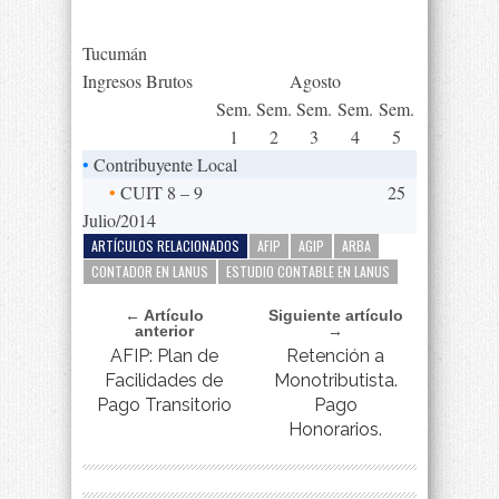
Tucumán
Ingresos Brutos
Agosto
Sem.
Sem.
Sem.
Sem.
Sem.
1
2
3
4
5
•
Contribuyente Local
•
CUIT 8 – 9
25
Julio/2014
ARTÍCULOS RELACIONADOS
AFIP
AGIP
ARBA
CONTADOR EN LANUS
ESTUDIO CONTABLE EN LANUS
← Artículo
Siguiente artículo
anterior
→
AFIP: Plan de
Retención a
Facilidades de
Monotributista.
Pago Transitorio
Pago
Honorarios.