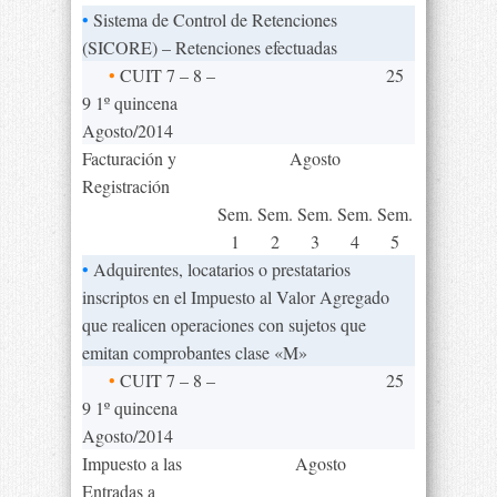
•
Sistema de Control de Retenciones
(SICORE) – Retenciones efectuadas
•
CUIT 7 – 8 –
25
9 1º quincena
Agosto/2014
Facturación y
Agosto
Registración
Sem.
Sem.
Sem.
Sem.
Sem.
1
2
3
4
5
•
Adquirentes, locatarios o prestatarios
inscriptos en el Impuesto al Valor Agregado
que realicen operaciones con sujetos que
emitan comprobantes clase «M»
•
CUIT 7 – 8 –
25
9 1º quincena
Agosto/2014
Impuesto a las
Agosto
Entradas a