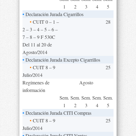
1
2
3
4
5
•
Declaración Jurada Cigarrillos
•
CUIT 0 – 1 –
28
2 – 3 – 4 – 5 – 6 –
7 – 8 – 9 F 530C
Del 11 al 20 de
Agosto/2014
•
Declaración Jurada Excepto Cigarrillos
•
CUIT 8 – 9
25
Julio/2014
Regímenes de
Agosto
información
Sem.
Sem.
Sem.
Sem.
Sem.
1
2
3
4
5
•
Declaración Jurada CITI Compras
•
CUIT 8 – 9
25
Julio/2014
•
Declaración Jurada CITI Ventas