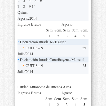
2 – 3 – 4 – 5 – 6 –
7 – 8 – 9 1°
Quinc.
Agosto/2014
Ingresos Brutos
Agosto
Sem.
Sem.
Sem.
Sem.
Sem.
1
2
3
4
5
•
Declaración Jurada ARBANet
•
CUIT 8 – 9
25
Julio/2014
•
Declaración Jurada Contribuyente Mensual
•
CUIT 8 – 9
25
Julio/2014
Ciudad Autónoma de Buenos Aires
Ingresos Brutos
Agosto
Sem.
Sem.
Sem.
Sem.
Sem.
1
2
3
4
5