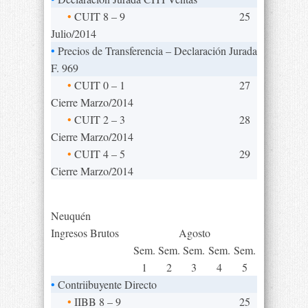
•
CUIT 8 – 9
25
Julio/2014
•
Precios de Transferencia – Declaración Jurada
F. 969
•
CUIT 0 – 1
27
Cierre Marzo/2014
•
CUIT 2 – 3
28
Cierre Marzo/2014
•
CUIT 4 – 5
29
Cierre Marzo/2014
Neuquén
Ingresos Brutos
Agosto
Sem.
Sem.
Sem.
Sem.
Sem.
1
2
3
4
5
•
Contriibuyente Directo
•
IIBB 8 – 9
25