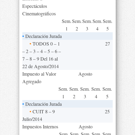
Espectáculos
Cinematográficos
Sem.
Sem.
Sem.
Sem.
Sem.
1
2
3
4
5
•
Declaración Jurada
•
TODOS 0 – 1
27
– 2 – 3 – 4 – 5 – 6 –
7 – 8 – 9 Del 16 al
22 de Agosto/2014
Impuesto al Valor
Agosto
Agregado
Sem.
Sem.
Sem.
Sem.
Sem.
1
2
3
4
5
•
Declaración Jurada
•
CUIT 8 – 9
25
Julio/2014
Impuestos Internos
Agosto
Sem.
Sem.
Sem.
Sem.
Sem.