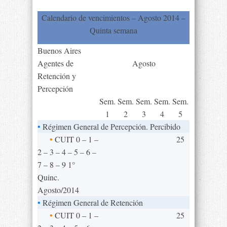
Calendario de vencimientos – Agosto 2014 –
Quinta semana
Buenos Aires
Agentes de
Agosto
Retención y
Percepción
Sem.
Sem.
Sem.
Sem.
Sem.
1
2
3
4
5
•
Régimen General de Percepción. Percibido
•
CUIT 0 – 1 –
25
2 – 3 – 4 – 5 – 6 –
7 – 8 – 9 1°
Quinc.
Agosto/2014
•
Régimen General de Retención
•
CUIT 0 – 1 –
25